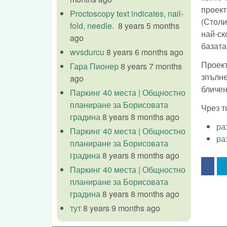
проек
Proctoscopy text indicates, nail-
(Стол
fold, needle.
8 years 5 months
най-ск
ago
базата
wvsdurcu
8 years 6 months ago
Проект
Гара Пионер
8 years 7 months
зпълне
ago
бличен
Паркинг 40 места | Общностно
планиране за Борисовата
Чрез т
градина
8 years 8 months ago
ра
Паркинг 40 места | Общностно
ра
планиране за Борисовата
градина
8 years 8 months ago
Паркинг 40 места | Общностно
планиране за Борисовата
градина
8 years 8 months ago
тут
8 years 9 months ago