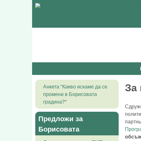
За 
Анкета "Какво искаме да се
промени в Борисовата
градина?"
Сдруже
полити
Предложи за
партн
Борисовата
Прогр
обсъж