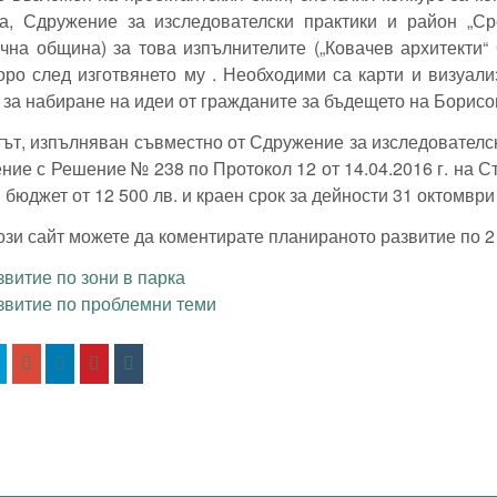
та, Сдружение за изследователски практики и район „Ср
ична община) за това
изпълнителите („Ковачев архитекти
оро след изготвянето му . Необходими са карти и визуал
 за набиране на идеи от гражданите за бъдещето на Борисо
ът, изпълняван съвместно от Сдружение за изследователски
ние с Решение № 238 по Протокол 12 от 14.04.2016 г. на 
 бюджет от 12 500 лв. и краен срок за дейности 31 октомври 
ози сайт можете да коментирате планираното развитие по 2
звитие по зони в парка
звитие по проблемни теми