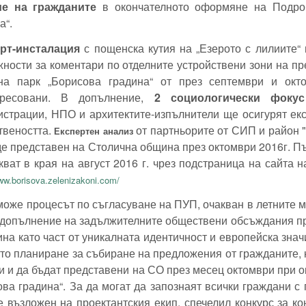
ие на гражданите
в окончателното оформяне на Подроб
а“.
арт-инсталация
с пощенска кутия на „Езерото с лилиите“
ности за коментари по отделните устройствени зони на п
на парк „Борисова градина“ от през септември и ок
ересовани. В допълнение,
2 социологически фокус
страции, НПО и архитектите-изпълнители ще осигурят ек
твеността.
от партньорите от СИП и район 
Експертен анализ
е представен на Столична община през октомври 2016г. П
кват в края на август 2016 г. чрез подстраница на сайта 
www.borisova.zelenizakoni.com/
може процесът по съгласуване на ПУП, очакван в летните м
 допълнение на задължителните обществени обсъждания п
ина като част от уникалната идентичност и европейска зн
то планиране за събиране на предложения от гражданите, 
и и да бъдат представени на СО през месец октомври при о
ва градина“.
За да могат да запознаят всички граждани с 
е възложен на проектантския екип, спечелил конкурс за к