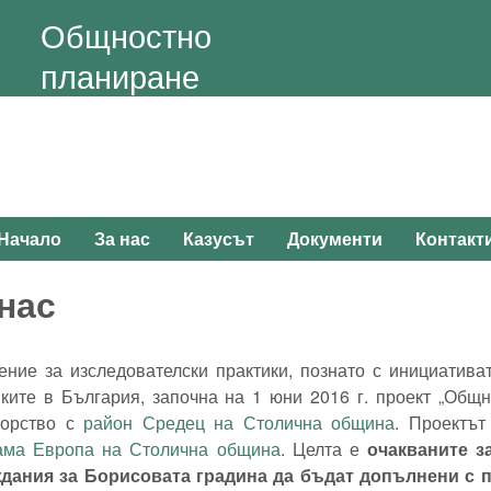
Skip to main content
Общностно
планиране
за
Борисовата
градина
Начало
За нас
Казусът
Документи
Контакт
Main menu
нас
ние за изследователски практики, познато с инициатива
ките в България, започна на 1 юни 2016 г. проект „Общ
ьорство с
район Средец на Столична община
. Проектът
ама Европа на Столична община
. Целта е
очакваните з
дания за Борисовата градина да бъдат допълнени с 