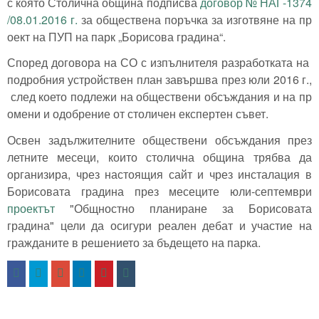
с която Столична община подписва
договор № НАГ-1374
/08.01.2016 г.
за обществена поръчка за изготвяне на пр
оект на ПУП на парк „Борисова градина“.
Според договора на СО с изпълнителя разработката на
подробния устройствен план завършва през юли 2016 г.,
след което подлежи на обществени обсъждания и на пр
омени и одобрение от столичен експертен съвет.
Освен задължителните обществени обсъждания през
летните месеци, които столична община трябва да
организира, чрез настоящия сайт и чрез инсталация в
Борисовата градина през месеците юли-септември
проектът
"Общностно планиране за Борисовата
градина" цели да осигури реален дебат и участие на
гражданите в решението за бъдещето на парка.