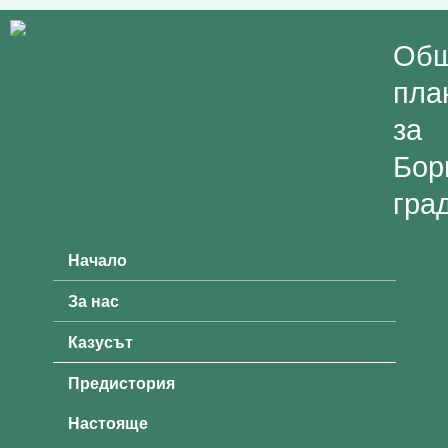
Skip to main content
Общ
пла
за
Бор
гра
Начало
Main menu
За нас
Казусът
Предистория
Настояще