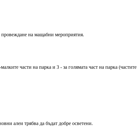
ри провеждане на мащабни мероприятия.
малките части на парка и 3 - за голямата част на парка (частите
овни алеи трябва да бъдат добре осветени.