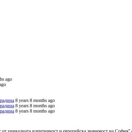
ths ago
ago
градина
8 years 8 months ago
градина
8 years 8 months ago
градина
8 years 8 months ago
т от уникалната идентичност и европейска значимост на София”