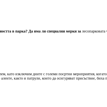
рността в парка? Да има ли специални мерки за
лесопарковата 
облем, като изключим дните с големи посртни мероприятия, когат
алеите, както и патрули, които да осигуряват присъствие, биха 