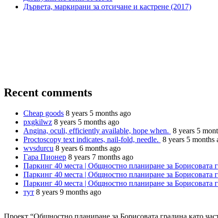
Дървета, маркирани за отсичане и кастрене (2017)
Recent comments
Cheap goods
8 years 5 months ago
pxgkilwz
8 years 5 months ago
Angina, oculi, efficiently available, hope when.
8 years 5 mon
Proctoscopy text indicates, nail-fold, needle.
8 years 5 months 
wvsdurcu
8 years 6 months ago
Гара Пионер
8 years 7 months ago
Паркинг 40 места | Общностно планиране за Борисовата 
Паркинг 40 места | Общностно планиране за Борисовата 
Паркинг 40 места | Общностно планиране за Борисовата 
тут
8 years 9 months ago
Проект “Общностно планиране за Борисовата градина като час