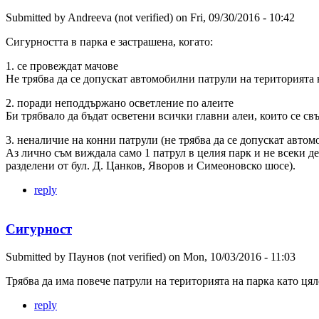
Submitted by
Andreeva (not verified)
on
Fri, 09/30/2016 - 10:42
Сигурността в парка е застрашена, когато:
1. се провеждат мачове
Не трябва да се допускат автомобилни патрули на територията 
2. поради неподдържано осветление по алеите
Би трябвало да бъдат осветени всички главни алеи, които се свъ
3. неналичие на конни патрули (не трябва да се допускат автом
Аз лично съм виждала само 1 патрул в целия парк и не всеки ден
разделени от бул. Д. Цанков, Яворов и Симеоновско шосе).
reply
Сигурност
Submitted by
Паунов (not verified)
on
Mon, 10/03/2016 - 11:03
Трябва да има повече патрули на територията на парка като ця
reply