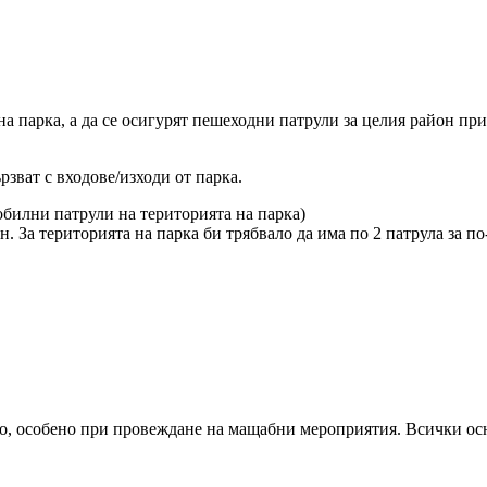
на парка, а да се осигурят пешеходни патрули за целия район п
рзват с входове/изходи от парка.
обилни патрули на територията на парка)
. За територията на парка би трябвало да има по 2 патрула за по-
ло, особено при провеждане на мащабни мероприятия. Всички осн