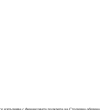
 се изпълнява с финансовата подкрепа на Столична община