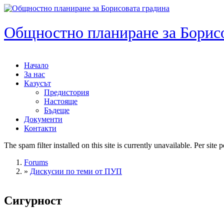
Skip to main content
Общностно планиране за Борисо
Начало
За нас
Main menu
Казусът
Предистория
Настояще
Бъдеще
Документи
Контакти
The spam filter installed on this site is currently unavailable. Per sit
Error message
Forums
»
Дискусии по теми от ПУП
You are here
Сигурност