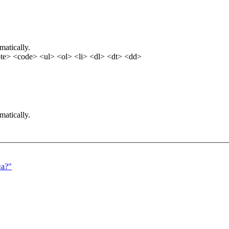
matically.
e> <code> <ul> <ol> <li> <dl> <dt> <dd>
matically.
на?"