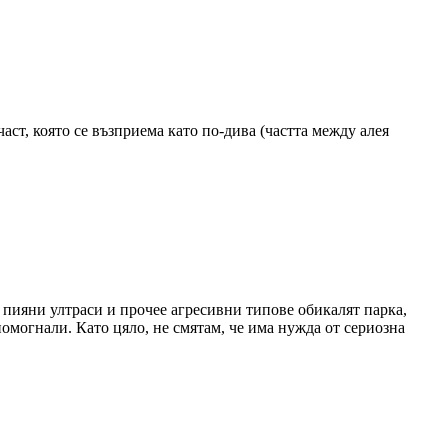
част, която се възприема като по-дива (частта между алея
о пияни ултраси и прочее агресивни типове обикалят парка,
помогнали. Като цяло, не смятам, че има нужда от сериозна