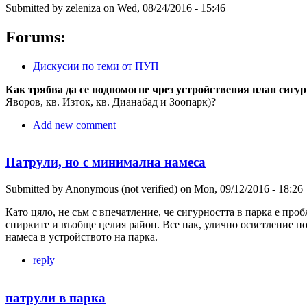
Submitted by
zeleniza
on
Wed, 08/24/2016 - 15:46
Forums:
Дискусии по теми от ПУП
Как трябва да се подпомогне чрез устройствения план сигу
Яворов, кв. Изток, кв. Дианабад и Зоопарк)?
Add new comment
Патрули, но с минимална намеса
Submitted by
Anonymous (not verified)
on
Mon, 09/12/2016 - 18:26
Като цяло, не съм с впечатление, че сигурността в парка е пр
спирките и въобще целия район. Все пак, улично осветление по 
намеса в устройството на парка.
reply
патрули в парка