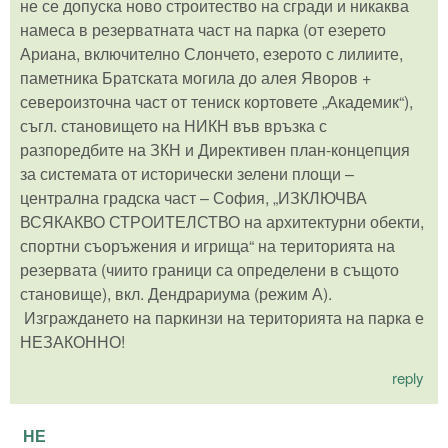
не се допуска ново строитество на сгради и никаква
намеса в резерватната част на парка (от езерето
Ариана, включително Слончето, езерото с лилиите,
паметника Братската могила до алея Яворов +
североизточна част от тениск кортовете „Академик“),
съгл. становището на НИКН във връзка с
разпоредбите на ЗКН и Директивен план-концепция
за системата от исторически зелени площи –
централна градска част – София, „ИЗКЛЮЧВА
ВСЯКАКВО СТРОИТЕЛСТВО на архитектурни обекти,
спортни съоръжения и игрища“ на територията на
резервата (чиито граници са определени в същото
становище), вкл. Дендрариума (режим А).
Изграждането на паркинзи на територията на парка е
НЕЗАКОННО!
reply
НЕ