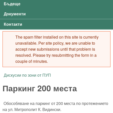
Бъдеще
Документи
Контакти
The spam filter installed on this site is currently
Error message
unavailable. Per site policy, we are unable to
accept new submissions until that problem is
resolved. Please try resubmitting the form in a
couple of minutes.
Дискусии по зони от ПУП
You are here
Паркинг 200 места
Обособяване на паркинг от 200 места по протежението
на ул. Митрополит К. Видински.