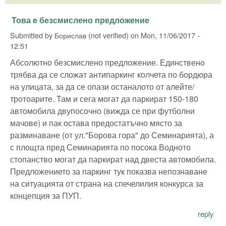
Това е безсмислено предложение
Submitted by
Борислав (not verified)
on
Mon, 11/06/2017 -
12:51
Абсолютно безсмислено предложение. Единствено
трябва да се сложат антипаркинг колчета по бордюра
на улицата, за да се опази останалото от алейте/
тротоарите. Там и сега могат да паркират 150-180
автомобила двупосочно (вижда се при футболни
мачове) и пак остава предостатъчно място за
разминаване (от ул."Борова гора" до Семинарията), а
с площта пред Семинарията по посока Водното
стопанство могат да паркират над двеста автомобила.
Предложението за паркинг тук показва непознаване
на ситуацията от страна на спечелилия конкурса за
концепция за ПУП.
reply