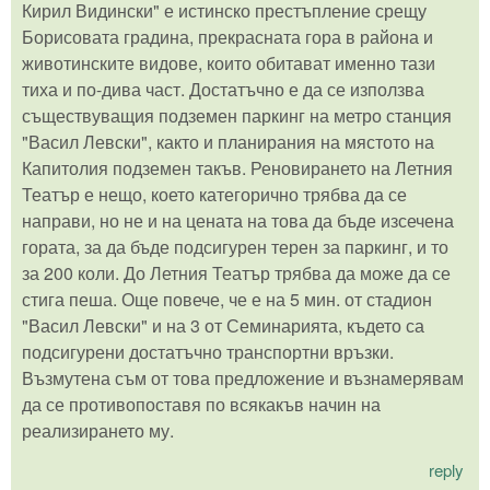
Кирил Видински" е истинско престъпление срещу
Борисовата градина, прекрасната гора в района и
животинските видове, които обитават именно тази
тиха и по-дива част. Достатъчно е да се използва
съществуващия подземен паркинг на метро станция
"Васил Левски", както и планирания на мястото на
Капитолия подземен такъв. Реновирането на Летния
Театър е нещо, което категорично трябва да се
направи, но не и на цената на това да бъде изсечена
гората, за да бъде подсигурен терен за паркинг, и то
за 200 коли. До Летния Театър трябва да може да се
стига пеша. Още повече, че е на 5 мин. от стадион
"Васил Левски" и на 3 от Семинарията, където са
подсигурени достатъчно транспортни връзки.
Възмутена съм от това предложение и възнамерявам
да се противопоставя по всякакъв начин на
реализирането му.
reply