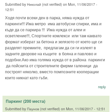
Submitted by
Николай (not verified)
on
Mon, 11/06/2017 -
12:51
Ходя почти всеки ден в парка, няма нужда от
паркинги!!! Има метро има автобусни спирки, има и
къде да се паркира !!! Има нужда от алеи и
осветление!!!, Спортните комлекси или там каквато
формат изберат за бетона и зелязото от което ще си
разделят премиите, предлагам да си ги излеят в
задните дворове на къщите в бояна и павлово и
подобни.Ако има голяма нужда от в района паркинги
да пойскита от строителните фирми галеници да
построят няколко, вместо помпозните кооперации
които никнат като гъби.
reply
Паркинг (200 места)
Submitted by
Паунов (not verified)
on
Mon, 11/06/2017 - 12:51