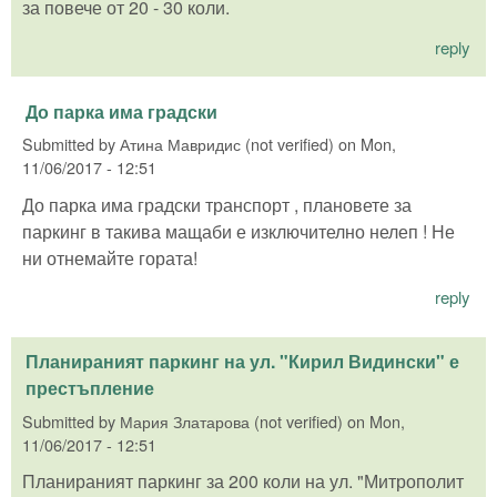
за повече от 20 - 30 коли.
reply
До парка има градски
Submitted by
Атина Мавридис (not verified)
on
Mon,
11/06/2017 - 12:51
До парка има градски транспорт , плановете за
паркинг в такива мащаби е изключително нелеп ! Не
ни отнемайте гората!
reply
Планираният паркинг на ул. "Кирил Видински" е
престъпление
Submitted by
Мария Златарова (not verified)
on
Mon,
11/06/2017 - 12:51
Планираният паркинг за 200 коли на ул. "Митрополит