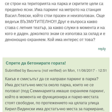
се строи на територията на парка и скритите цели са
пределно ясни. Има паркинг на метрото на станция
Васил Левски, който стои празен и неизползван. Още
веднъж ВЪЗМУТИТЕЛНО!!! Друг е въпроса какво
става с летния театър, за какво служи в момента и на
кого е даден. доколкото знам се използва за склад и е
денонощно охраняем. Кой има интерес от това?
reply
Спрете да бетонирате гората!
Submitted by
Виолета (not verified)
on
Mon, 11/06/2017 - 12:51
Какъв е смисълът да се направи паркинг в парка?
Има достатъчно места около парка, които не се
ползват (под Семинарията имаше охраняем паркинг,
който в момента не функционира и парко-местата
стоят свободни, по протежението на цялата улица
Кирил Видински има достатъчно места за паркиране,