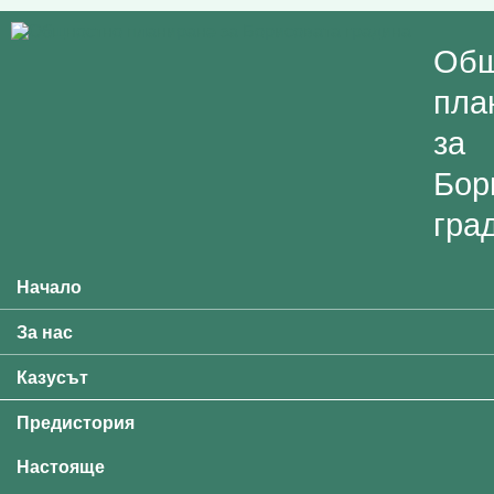
Skip to main content
Общ
пла
за
Бор
гра
Начало
Main menu
За нас
Казусът
Предистория
Настояще