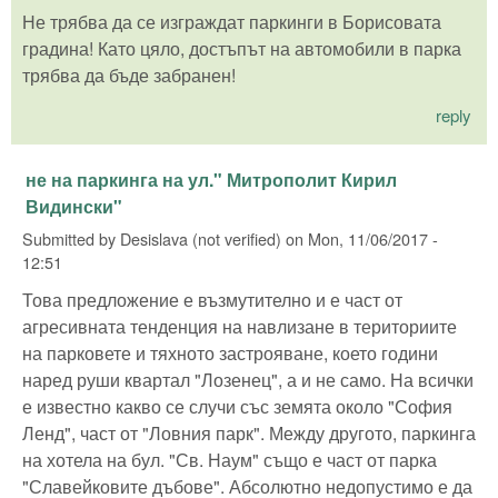
Не трябва да се изграждат паркинги в Борисовата
градина! Като цяло, достъпът на автомобили в парка
трябва да бъде забранен!
reply
не на паркинга на ул." Митрополит Кирил
Видински"
Submitted by
Desislava (not verified)
on
Mon, 11/06/2017 -
12:51
Това предложение е възмутително и е част от
агресивната тенденция на навлизане в териториите
на парковете и тяхното застрояване, което години
наред руши квартал "Лозенец", а и не само. На всички
е известно какво се случи със земята около "София
Ленд", част от "Ловния парк". Между другото, паркинга
на хотела на бул. "Св. Наум" също е част от парка
"Славейковите дъбове". Абсолютно недопустимо е да