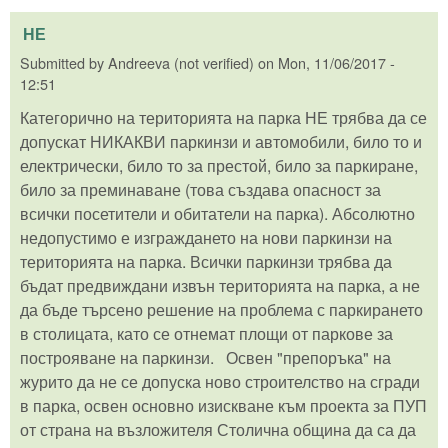
НЕ
Submitted by
Andreeva (not verified)
on
Mon, 11/06/2017 -
12:51
Категорично на територията на парка НЕ трябва да се
допускат НИКАКВИ паркинзи и автомобили, било то и
електрически, било то за престой, било за паркиране,
било за преминаване (това създава опасност за
всички посетители и обитатели на парка). Абсолютно
недопустимо е изграждането на нови паркинзи на
територията на парка. Всички паркинзи трябва да
бъдат предвиждани извън територията на парка, а не
да бъде търсено решение на проблема с паркирането
в столицата, като се отнемат площи от паркове за
построяване на паркинзи. Освен "препоръка" на
журито да не се допуска ново строителство на сгради
в парка, освен основно изискване към проекта за ПУП
от страна на възложителя Столична община да са да