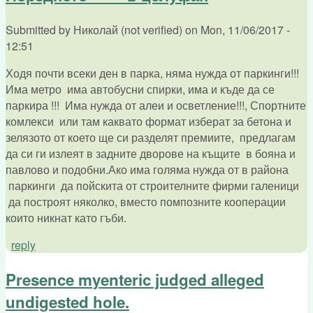
Submitted by
Николай (not verified)
on
Mon, 11/06/2017 -
12:51
Ходя почти всеки ден в парка, няма нужда от паркинги!!!
Има метро има автобусни спирки, има и къде да се
паркира !!! Има нужда от алеи и осветление!!!, Спортните
комлекси или там каквато формат изберат за бетона и
зелязото от което ще си разделят премиите, предлагам
да си ги излеят в задните дворове на къщите в бояна и
павлово и подобни.Ако има голяма нужда от в района
паркинги да пойскита от строителните фирми галеници
да построят няколко, вместо помпозните кооперации
които никнат като гъби.
reply
Presence myenteric judged alleged
undigested hole.