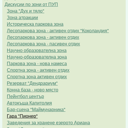
Дискусии по зони от ПУП
Зона "Дух и тяло"
Зона атракции
Историческа паркова зона
Лесопаркова зона - активен отдих "Коколандия"
Лесопаркова зона - активен отдих
Лесопаркова зона - пасивен отдих
Научно образователна зона
Научно-образователна зона
Паркова зона - нова намеса
Спортна зона - активен отдих
Спортна зона активен отдих
Резерват "Дендрариум"
Конна база - ново място
Пейнтбол център
Автокъща Капитолия
Бар-сцена "Маймунарника"
Гара "Пионер"
Заведения за хранене езерото Ариана