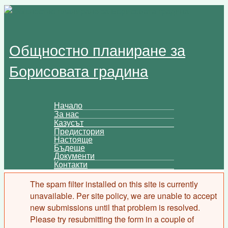
Skip to main content
Общностно планиране за
Борисовата градина
Начало
За нас
Main menu
Казусът
Предистория
Настояще
Бъдеще
Документи
Контакти
The spam filter installed on this site is currently
Error message
unavailable. Per site policy, we are unable to accept
new submissions until that problem is resolved.
Please try resubmitting the form in a couple of