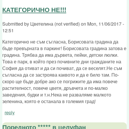
КАТЕГОРИЧНО НЕ!!!
Submitted by
Цветелина (not verified)
on
Mon, 11/06/2017 -
12:51
Категорично не съм съгласна, Борисовата градина да
бъде превърната в паркинг! Борисовата градина затова е
градина. Трябва да има дървета, пейки, детски люлки.
Това е парк, в който през почивните дни гражданите на
София да отиват и да си почиват, да се веселят.Не съм
съгласна да се застроява каквото и да е било там. По-
скоро ще бъде добре ако се погрижите да има повече
растителност, повече цветя, дръвчета и по-малко
заведения, будки и т.н.Нека не разваляме малкото
зеленина, която е останала в големия град!
reply
Поредното ***** в целуфан