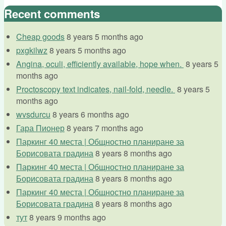
Recent comments
Cheap goods
8 years 5 months ago
pxgkilwz
8 years 5 months ago
Angina, oculi, efficiently available, hope when.
8 years 5
months ago
Proctoscopy text indicates, nail-fold, needle.
8 years 5
months ago
wvsdurcu
8 years 6 months ago
Гара Пионер
8 years 7 months ago
Паркинг 40 места | Общностно планиране за
Борисовата градина
8 years 8 months ago
Паркинг 40 места | Общностно планиране за
Борисовата градина
8 years 8 months ago
Паркинг 40 места | Общностно планиране за
Борисовата градина
8 years 8 months ago
тут
8 years 9 months ago