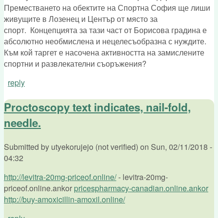
Преместването на обектите на Спортна София ще лиши
живущите в Лозенец и Център от място за
спорт. Концепцията за тази част от Борисова градина е
абсолютно необмислена и нецелесъобразна с нуждите.
Към кой таргет е насочена активността на замислените
спортни и развлекателни съоръжения?
reply
Proctoscopy text indicates, nail-fold,
needle.
Submitted by
utyekorujejo (not verified)
on
Sun, 02/11/2018 -
04:32
http://levitra-20mg-priceof.online/
- levitra-20mg-
priceof.online.ankor
pricespharmacy-canadian.online.ankor
http://buy-amoxicillin-amoxil.online/