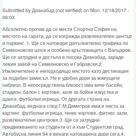
Submitted by
Дианабад (not verified)
on
Mon, 12/18/2017 -
06:03
Абсолютно против да се мести Спортна София на
мястото на гарата, да се изгражда развлекателен център
и паркинг. 1. Ще се натовари допълнително трафика по
Симеоновско шосе и особено кръстовището с Вапцаров.
Ще се затрудни и достъпа в посока Дианабад, заради
левия завой на Симеоновско и Габровски.2.
Изключително е неподходящо мястото като дестинация
за подобен замисъл. Не е удобно дори за живущите
наблизо. В непосредствена близост има вече басейн,
стадион, балон с кортове, зали за бойни изкуства и
щанги, футболни игрища. От другата страна на
Дианабад, веднага след Г.М.Димитров има и писта за
картинг, футболни игрища, тенис кортове, фитнес зали,
развлекателни центрове.3. Ще се затрудни
придвижването на студенти от и към Студентски град.
Автобусна линия 94 е винаги натоварена дори сега.4.