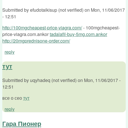
Submitted by
efudotaikisup (not verified)
on
Mon, 11/06/2017
- 12:51
http://100mgcheapest-price-viagra.com/
- 100mgcheapest-
price-viagra.com.ankor
tadalafil-buy-5mg.com.ankor
http://20mgprednisone-order.com/
reply
тут
Submitted by
uqyhadeq (not verified)
on
Mon, 11/06/2017 -
12:51
все о сео
тут
reply
Гара Пионер