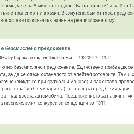
овече, че е на 5 мин. от стадион "Васил Левски" и на 3 от
тъчно транспортни връзки. Възмутена съм от това предло
вопоставя по всякакъв начин на реализирането му.
 е безсмислено предложение
tted by
Борислав (not verified)
on
Mon, 11/06/2017 - 12:51
лютно безсмислено предложение. Единствено трябва да се 
та, за да се опази останалото от алейте/тротоарите. Там и
сочно (вижда се при футболни мачове) и пак остава предос
орова гора" до Семинарията), а с площта пред Семинарият
рат над двеста автомобила. Предложението за паркинг тук 
а на спечелилия конкурса за концепция за ПУП.