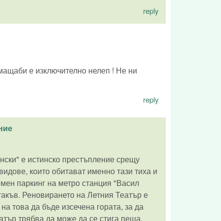
reply
 мащаби е изключително нелеп ! Не ни
reply
ние
ински" е истинско престъпление срещу
видове, които обитават именно тази тиха и
емен паркинг на метро станция "Васил
такъв. Реновирането на Летния Театър е
 на това да бъде изсечена гората, за да
еатър трябва да може да се стига пеша.