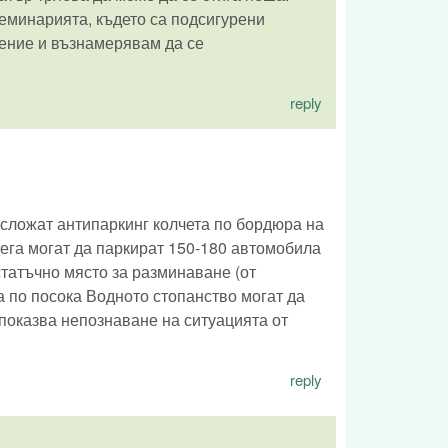
 Семинарията, където са подсигурени
жение и възнамерявам да се
reply
сложат антипаркинг колчета по бордюра на
 сега могат да паркират 150-180 автомобила
татъчно място за разминаване (от
а по посока Водното стопанство могат да
показва непознаване на ситуацията от
reply