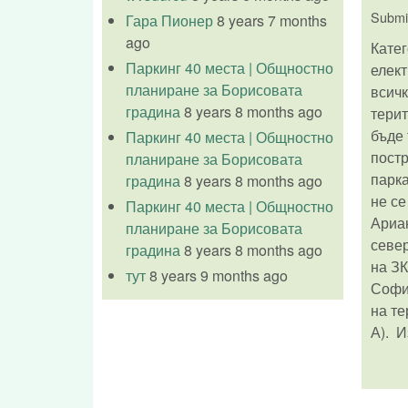
Submi
Гара Пионер
8 years 7 months
ago
Катег
Паркинг 40 места | Общностно
елект
планиране за Борисовата
всичк
градина
8 years 8 months ago
терит
бъде 
Паркинг 40 места | Общностно
постр
планиране за Борисовата
парка
градина
8 years 8 months ago
не се
Паркинг 40 места | Общностно
Ариан
планиране за Борисовата
север
градина
8 years 8 months ago
на ЗК
тут
8 years 9 months ago
Софи
на те
А). 