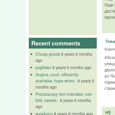
Още п
доста
проти
Това
Recent comments
Submi
Cheap goods
8 years 5 months
Абсо
ago
улица
pxgkilwz
8 years 5 months ago
двупо
Angina, oculi, efficiently
ул."Б
available, hope when.
8 years 5
парки
months ago
стран
Proctoscopy text indicates, nail-
fold, needle.
8 years 5 months
ago
НЕ
wvsdurcu
8 years 6 months ago