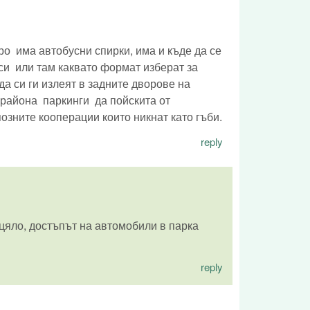
тро има автобусни спирки, има и къде да се
кси или там каквато формат изберат за
да си ги излеят в задните дворове на
 района паркинги да пойскита от
озните кооперации които никнат като гъби.
reply
 цяло, достъпът на автомобили в парка
reply