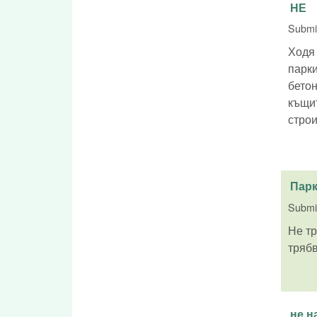
НЕ
Submi
Ходя 
парки
бетон
къщит
строи
Парк
Submi
Не тр
трябв
не н