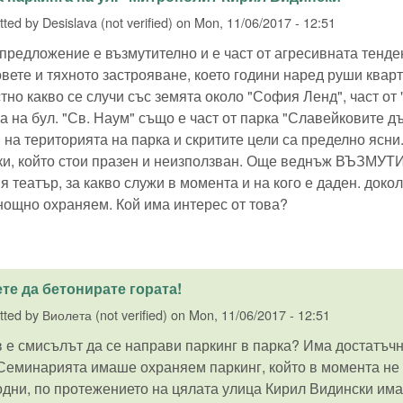
tted by
Desislava (not verified)
on
Mon, 11/06/2017 - 12:51
предложение е възмутително и е част от агресивната тенде
вете и тяхното застрояване, което години наред руши кварта
тно какво се случи със земята около "София Ленд", част от
а на бул. "Св. Наум" също е част от парка "Славейковите 
 на територията на парка и скритите цели са пределно ясни
и, който стои празен и неизползван. Още веднъж ВЪЗМУТИТ
я театър, за какво служи в момента и на кого е даден. докол
нощно охраняем. Кой има интерес от това?
те да бетонирате гората!
tted by
Виолета (not verified)
on
Mon, 11/06/2017 - 12:51
 е смисълът да се направи паркинг в парка? Има достатъчно
Семинарията имаше охраняем паркинг, който в момента не
дни, по протежението на цялата улица Кирил Видински има 