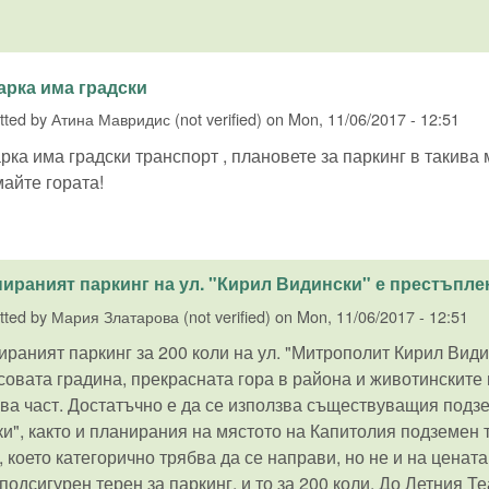
арка има градски
tted by
Атина Мавридис (not verified)
on
Mon, 11/06/2017 - 12:51
рка има градски транспорт , плановете за паркинг в такива
майте гората!
ираният паркинг на ул. "Кирил Видински" е престъпле
tted by
Мария Златарова (not verified)
on
Mon, 11/06/2017 - 12:51
раният паркинг за 200 коли на ул. "Митрополит Кирил Вид
овата градина, прекрасната гора в района и животинските 
ва част. Достатъчно е да се използва съществуващия подз
и", както и планирания на мястото на Капитолия подземен 
 което категорично трябва да се направи, но не и на цената
подсигурен терен за паркинг, и то за 200 коли. До Летния Т