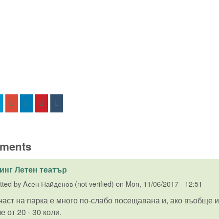
ments
инг Летен театър
tted by
Aсен Найденов (not verified)
on
Mon, 11/06/2017 - 12:51
част на парка е много по-слабо посещавана и, ако въобще им
е от 20 - 30 коли.