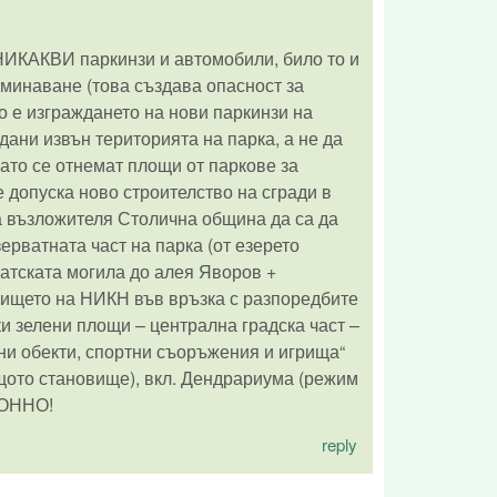
 НИКАКВИ паркинзи и автомобили, било то и
реминаване (това създава опасност за
о е изграждането на нови паркинзи на
дани извън територията на парка, а не да
ато се отнемат площи от паркове за
 допуска ново строителство на сгради в
на възложителя Столична община да са да
ерватната част на парка (от езерето
ратската могила до алея Яворов +
овището на НИКН във връзка с разпоредбите
и зелени площи – централна градска част –
обекти, спортни съоръжения и игрища“
ъщото становище), вкл. Дендрариума (режим
АКОННО!
reply