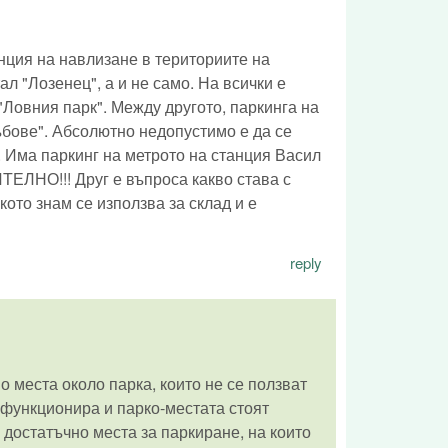
нция на навлизане в териториите на
л "Лозенец", а и не само. На всички е
 "Ловния парк". Между другото, паркинга на
дъбове". Абсолютно недопустимо е да се
. Има паркинг на метрото на станция Васил
ЕЛНО!!! Друг е въпроса какво става с
кото знам се използва за склад и е
reply
 места около парка, които не се ползват
 функционира и парко-местата стоят
достатъчно места за паркиране, на които