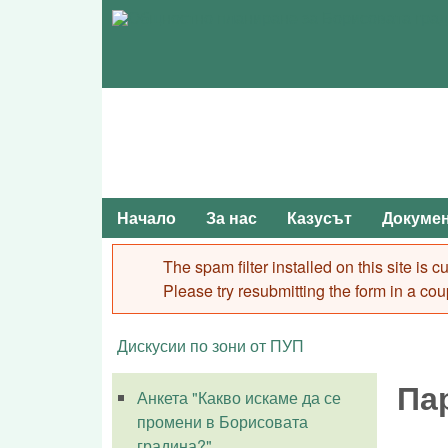
Начало
За нас
Казусът
Докуме
Main menu
The spam filter installed on this site is
Error message
Please try resubmitting the form in a cou
Дискусии по зони от ПУП
You are here
Па
Анкета "Какво искаме да се
промени в Борисовата
градина?"