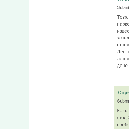
Submi
Това 
парко
извес
хотел
строи
Левск
летни
дено
Спре
Submi
Какъв
(под 
свобо