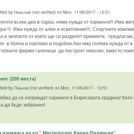
tted by
Николай (not verified)
on
Mon, 11/06/2017 - 12:51
почти всеки ден в парка, няма нужда от паркинги!!! Има ме
ра !!! Има нужда от алеи и осветление!!!, Спортните комле
а и зелязото от което ще си разделят премиите, предлагам 
е в бояна и павлово и подобни.Ако има голяма нужда от в
телните фирми галеници да построят няколко, вместо помп
инг (200 места)
tted by
Паунов (not verified)
on
Mon, 11/06/2017 - 12:51
ябва да се изграждат паркинги в Борисовата градина! Като
а да бъде забранен!
а паркинга на ул." Митрополит Кирил Видински"