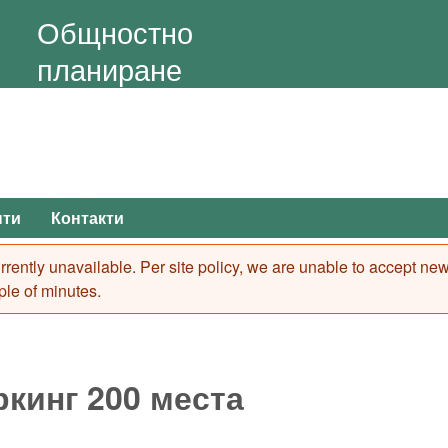
Skip to main content
Общностно
планиране
за
Борисовата
градина
нти
Контакти
 currently unavailable. Per site policy, we are unable to accept n
ple of minutes.
ркинг 200 места