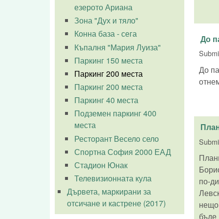
езерото Ариана
Зона "Дух и тяло"
Конна база - сега
До п
Къпалня "Мария Луиза"
Submi
Паркинг 150 места
До па
Паркинг 200 места
отне
Паркинг 200 места
Паркинг 40 места
Подземен паркинг 400
места
План
Ресторант Весело село
Submi
Спортна София 2000 ЕАД
Плани
Стадион Юнак
Борис
Телевизионната кула
по-ди
Дървета, маркирани за
Левск
отсичане и кастрене (2017)
нещо,
бъде 