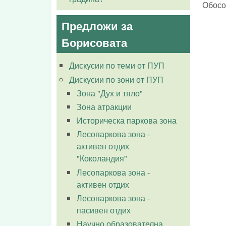
Обособ
Предложи за
Борисовата
Дискусии по теми от ПУП
Дискусии по зони от ПУП
Зона "Дух и тяло"
Зона атракции
Историческа паркова зона
Лесопаркова зона -
активен отдих
"Коколандия"
Лесопаркова зона -
активен отдих
Лесопаркова зона -
пасивен отдих
Научно образователна