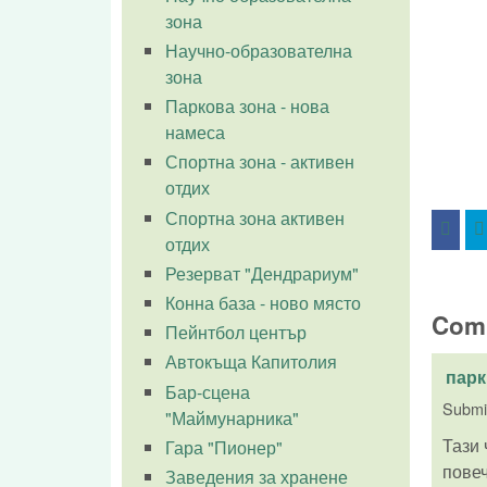
зона
Научно-образователна
зона
Паркова зона - нова
намеса
Спортна зона - активен
отдих
Спортна зона активен
отдих
Резерват "Дендрариум"
Конна база - ново място
Com
Пейнтбол център
Автокъща Капитолия
парк
Бар-сцена
Submi
"Маймунарника"
Тази 
Гара "Пионер"
повеч
Заведения за хранене