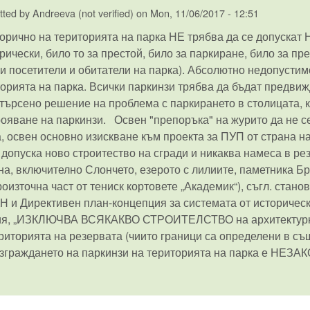
tted by
Andreeva (not verified)
on
Mon, 11/06/2017 - 12:51
орично на територията на парка НЕ трябва да се допускат
рически, било то за престой, било за паркиране, било за п
и посетители и обитатели на парка). Абсолютно недопустим
орията на парка. Всички паркинзи трябва да бъдат предвиж
търсено решение на проблема с паркирането в столицата, к
ояване на паркинзи. Освен "препоръка" на журито да не се
, освен основно изискване към проекта за ПУП от страна 
 допуска ново строитество на сгради и никаква намеса в рез
а, включително Слончето, езерото с лилиите, паметника Б
оизточна част от тениск кортовете „Академик“), съгл. стан
Н и Директивен план-концепция за системата от историческ
я, „ИЗКЛЮЧВА ВСЯКАКВО СТРОИТЕЛСТВО на архитектурни 
риторията на резервата (чиито граници са определени в с
Изграждането на паркинзи на територията на парка е НЕЗ