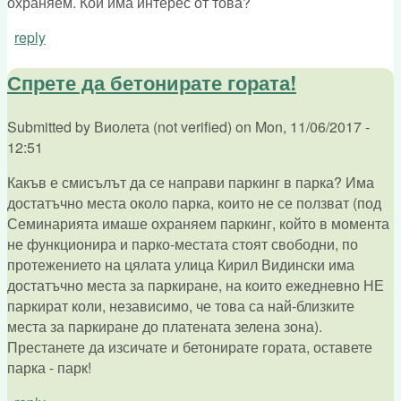
охраняем. Кой има интерес от това?
reply
Спрете да бетонирате гората!
Submitted by
Виолета (not verified)
on
Mon, 11/06/2017 -
12:51
Какъв е смисълът да се направи паркинг в парка? Има
достатъчно места около парка, които не се ползват (под
Семинарията имаше охраняем паркинг, който в момента
не функционира и парко-местата стоят свободни, по
протежението на цялата улица Кирил Видински има
достатъчно места за паркиране, на които ежедневно НЕ
паркират коли, независимо, че това са най-близките
места за паркиране до платената зелена зона).
Престанете да изсичате и бетонирате гората, оставете
парка - парк!