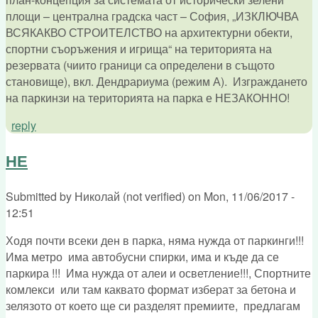
площи – централна градска част – София, „ИЗКЛЮЧВА
ВСЯКАКВО СТРОИТЕЛСТВО на архитектурни обекти,
спортни съоръжения и игрища“ на територията на
резервата (чиито граници са определени в същото
становище), вкл. Дендрариума (режим А). Изграждането
на паркинзи на територията на парка е НЕЗАКОННО!
reply
НЕ
Submitted by
Николай (not verified)
on
Mon, 11/06/2017 -
12:51
Ходя почти всеки ден в парка, няма нужда от паркинги!!!
Има метро има автобусни спирки, има и къде да се
паркира !!! Има нужда от алеи и осветление!!!, Спортните
комлекси или там каквато формат изберат за бетона и
зелязото от което ще си разделят премиите, предлагам