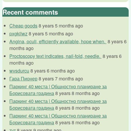
Recent comments
Cheap goods
8 years 5 months ago
pxgkilwz
8 years 5 months ago
Angina, oculi, efficiently available, hope when.
8 years 6
months ago
Proctoscopy text indicates, nail-fold, needle.
8 years 6
months ago
wvsdurcu
8 years 6 months ago
Гара Пионер
8 years 7 months ago
Паркинг 40 места | Общностно планиране за
Борисовата градина
8 years 8 months ago
Паркинг 40 места | Общностно планиране за
Борисовата градина
8 years 8 months ago
Паркинг 40 места | Общностно планиране за
Борисовата градина
8 years 8 months ago
тут
8 years 9 months ago