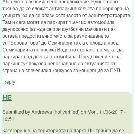
Абсолютно безсмислено предложение. Единствено
трябва да се сложат антипаркинг колчета по бордюра на
улицата, за да се опази останалото от алейте/тротоарите.
Там и сега могат да паркират 150-180 автомобила
двупосочно (вижда се при футболни мачове) и пак
остава предостатъчно място за разминаване (от
ул."Борова гора" до Семинарията), а с площта пред
Семинарията по посока Водното стопанство могат да
паркират над двеста автомобила. Предложението за
паркинг тук показва непознаване на ситуацията от
страна на спечелилия конкурса за концепция за ПУП.
reply
НЕ
Submitted by
Andreeva (not verified)
on
Mon, 11/06/2017 -
12:51
Категорично на територията на парка НЕ трябва да се