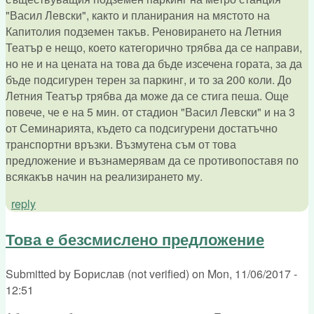
"Васил Левски", както и планирания на мястото на
Капитолия подземен такъв. Реновирането на Летния
Театър е нещо, което категорично трябва да се направи,
но не и на цената на това да бъде изсечена гората, за да
бъде подсигурен терен за паркинг, и то за 200 коли. До
Летния Театър трябва да може да се стига пеша. Още
повече, че е на 5 мин. от стадион "Васил Левски" и на 3
от Семинарията, където са подсигурени достатъчно
транспортни връзки. Възмутена съм от това
предложение и възнамерявам да се противопоставя по
всякакъв начин на реализирането му.
reply
Това е безсмислено предложение
Submitted by
Борислав (not verified)
on
Mon, 11/06/2017 -
12:51