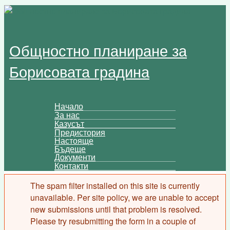
Skip to main content
Общностно планиране за
Борисовата градина
Начало
За нас
Main menu
Казусът
Предистория
Настояще
Бъдеще
Документи
Контакти
The spam filter installed on this site is currently
Error message
unavailable. Per site policy, we are unable to accept
new submissions until that problem is resolved.
Please try resubmitting the form in a couple of