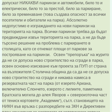
допускат НИКАКВИ паркинзи и автомобили, било то и
електрически, било то за престой, било за паркиране,
било за преминаване (това създава опасност за всички
посетители и обитатели на парка). Абсолютно
недопустимо е изграждането на нови паркинзи на
територията на парка. Всички паркинзи трябва да бъдат
предвиждани извън територията на парка, а не да бъде
търсено решение на проблема с паркирането в
столицата, като се отнемат площи от паркове за
построяване на паркинзи. Освен "препоръка" на журито
да не се допуска ново строителство на сгради в парка,
освен основно изискване към проекта за ПУП от страна
на възложителя Столична община да са да не се допуска
ново строитество на сгради и никаква намеса в
резерватната част на парка (от езерето Ариана,
включително Слончето, езерото с лилиите, паметника
Братската могила до алея Яворов + североизточна част
от тениск кортовете „Академик“), съгл. становището на
НИКН във връзка с разпоредбите на ЗКН и Директивен
план-концепция за системата от исторически зелени