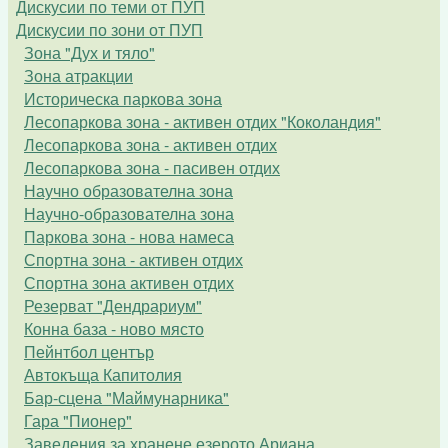
Дискусии по теми от ПУП
Дискусии по зони от ПУП
Зона "Дух и тяло"
Зона атракции
Историческа паркова зона
Лесопаркова зона - активен отдих "Коколандия"
Лесопаркова зона - активен отдих
Лесопаркова зона - пасивен отдих
Научно образователна зона
Научно-образователна зона
Паркова зона - нова намеса
Спортна зона - активен отдих
Спортна зона активен отдих
Резерват "Дендрариум"
Конна база - ново място
Пейнтбол център
Автокъща Капитолия
Бар-сцена "Маймунарника"
Гара "Пионер"
Заведения за хранене езерото Ариана