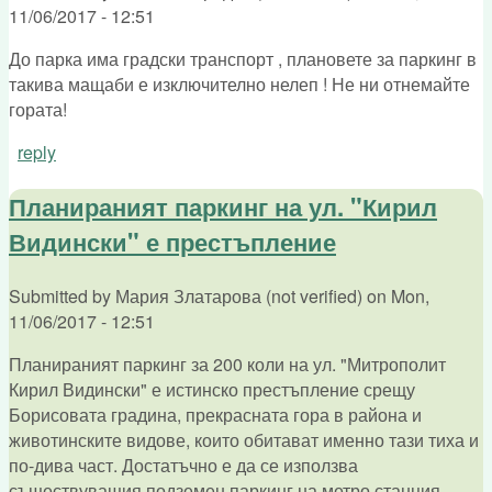
11/06/2017 - 12:51
До парка има градски транспорт , плановете за паркинг в
такива мащаби е изключително нелеп ! Не ни отнемайте
гората!
reply
Планираният паркинг на ул. "Кирил
Видински" е престъпление
Submitted by
Мария Златарова (not verified)
on
Mon,
11/06/2017 - 12:51
Планираният паркинг за 200 коли на ул. "Митрополит
Кирил Видински" е истинско престъпление срещу
Борисовата градина, прекрасната гора в района и
животинските видове, които обитават именно тази тиха и
по-дива част. Достатъчно е да се използва
съществуващия подземен паркинг на метро станция