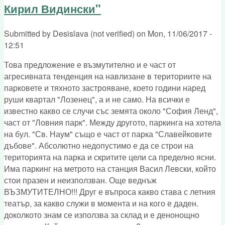
Кирил Видински"
Submitted by
Desislava (not verified)
on
Mon, 11/06/2017 -
12:51
Това предложение е възмутително и е част от
агресивната тенденция на навлизане в териториите на
парковете и тяхното застрояване, което години наред
руши квартал "Лозенец", а и не само. На всички е
известно какво се случи със земята около "София Ленд",
част от "Ловния парк". Между другото, паркинга на хотела
на бул. "Св. Наум" също е част от парка "Славейковите
дъбове". Абсолютно недопустимо е да се строи на
територията на парка и скритите цели са пределно ясни.
Има паркинг на метрото на станция Васил Левски, който
стои празен и неизползван. Още веднъж
ВЪЗМУТИТЕЛНО!!! Друг е въпроса какво става с летния
театър, за какво служи в момента и на кого е даден.
доколкото знам се използва за склад и е денонощно