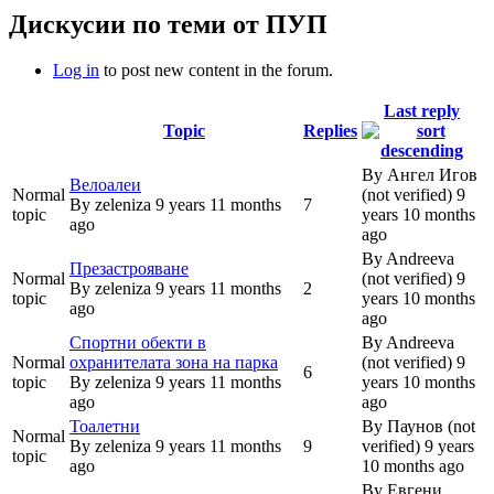
Дискусии по теми от ПУП
Log in
to post new content in the forum.
Last reply
Topic
Replies
By
Ангел Игов
Велоалеи
Normal
(not verified)
9
By
zeleniza
9 years 11 months
7
topic
years 10 months
ago
ago
By
Andreeva
Презастрояване
Normal
(not verified)
9
By
zeleniza
9 years 11 months
2
topic
years 10 months
ago
ago
Спортни обекти в
By
Andreeva
Normal
охранителата зона на парка
(not verified)
9
6
topic
By
zeleniza
9 years 11 months
years 10 months
ago
ago
Тоалетни
By
Паунов (not
Normal
By
zeleniza
9 years 11 months
9
verified)
9 years
topic
ago
10 months ago
By
Евгени