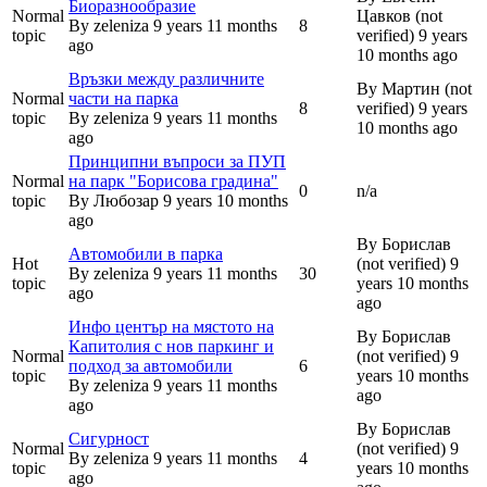
Биоразнообразие
Normal
Цавков (not
By
zeleniza
9 years 11 months
8
topic
verified)
9 years
ago
10 months ago
Връзки между различните
By
Мартин (not
Normal
части на парка
8
verified)
9 years
topic
By
zeleniza
9 years 11 months
10 months ago
ago
Принципни въпроси за ПУП
Normal
на парк "Борисова градина"
0
n/a
topic
By
Любозар
9 years 10 months
ago
By
Борислав
Автомобили в парка
Hot
(not verified)
9
By
zeleniza
9 years 11 months
30
topic
years 10 months
ago
ago
Инфо център на мястото на
By
Борислав
Капитолия с нов паркинг и
Normal
(not verified)
9
подход за автомобили
6
topic
years 10 months
By
zeleniza
9 years 11 months
ago
ago
By
Борислав
Сигурност
Normal
(not verified)
9
By
zeleniza
9 years 11 months
4
topic
years 10 months
ago