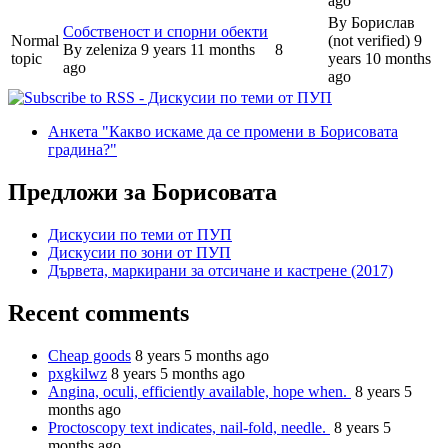
ago
By
Борислав
Собственост и спорни обекти
Normal
(not verified)
9
By
zeleniza
9 years 11 months
8
topic
years 10 months
ago
ago
Анкета "Какво искаме да се промени в Борисовата
градина?"
Предложи за Борисовата
Дискусии по теми от ПУП
Дискусии по зони от ПУП
Дървета, маркирани за отсичане и кастрене (2017)
Recent comments
Cheap goods
8 years 5 months ago
pxgkilwz
8 years 5 months ago
Angina, oculi, efficiently available, hope when.
8 years 5
months ago
Proctoscopy text indicates, nail-fold, needle.
8 years 5
months ago