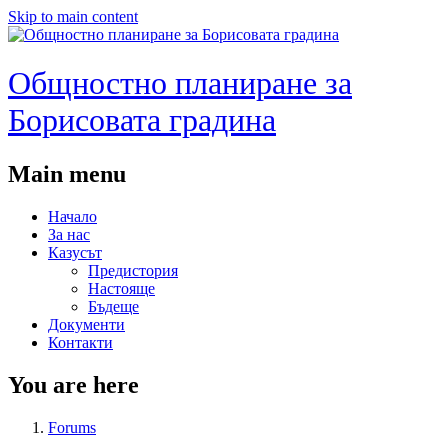
Skip to main content
Общностно планиране за
Борисовата градина
Main menu
Начало
За нас
Казусът
Предистория
Настояще
Бъдеще
Документи
Контакти
You are here
Forums