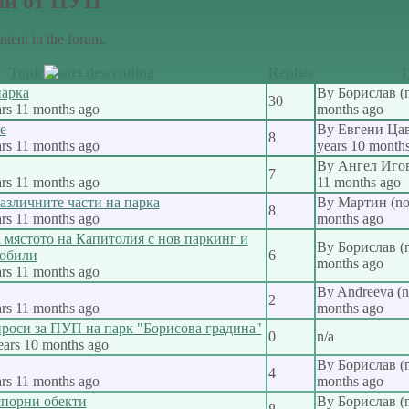
ми от ПУП
tent in the forum.
Topic
Replies
L
арка
By
Борислав (no
30
rs 11 months ago
months ago
е
By
Евгени Цавк
8
rs 11 months ago
years 10 month
By
Ангел Игов 
7
rs 11 months ago
11 months ago
азличните части на парка
By
Мартин (not
8
rs 11 months ago
months ago
 мястото на Капитолия с нов паркинг и
By
Борислав (no
мобили
6
months ago
rs 11 months ago
By
Andreeva (no
2
rs 11 months ago
months ago
оси за ПУП на парк "Борисова градина"
0
n/a
ears 10 months ago
By
Борислав (no
4
rs 11 months ago
months ago
спорни обекти
By
Борислав (no