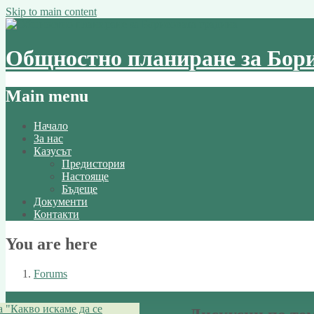
Skip to main content
Общностно планиране за Бори
Main menu
Начало
За нас
Казусът
Предистория
Настояще
Бъдеще
Документи
Контакти
You are here
Forums
 "Какво искаме да се