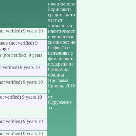
планиране за
Борисовата
градина като
част от
ast reply
уникалната
t verified)
9 years 10
идентичност
и европейска
значимост на
ов (not verified)
9
София” се
s ago
изпълнява с
(not verified)
9 years
финансовата
подкрепа на
 verified)
9 years 10
Столична
община
Програма
t verified)
9 years 10
Европа, 2016
г.
от
t verified)
9 years 10
Сдружение
за
t verified)
9 years 10
t verified)
9 years 10