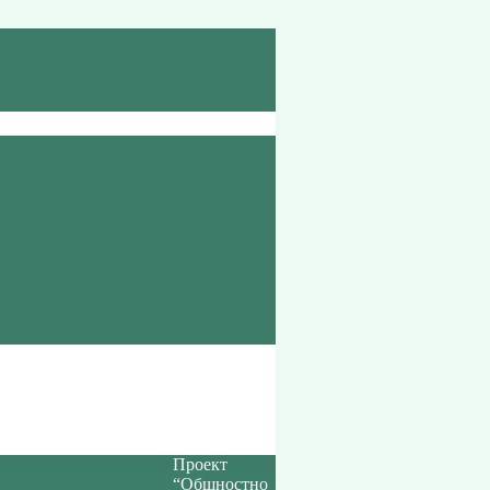
Проект
“Общностно