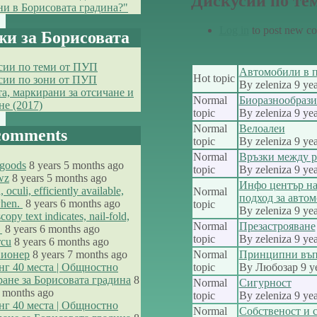
Дискусии по те
и в Борисовата градина?"
Log in
to post new con
и за Борисовата
сии по теми от ПУП
Автомобили в п
Hot topic
сии по зони от ПУП
By
zeleniza
9 yea
а, маркирани за отсичане и
Normal
Биоразнообрази
не (2017)
topic
By
zeleniza
9 yea
Normal
Велоалеи
comments
topic
By
zeleniza
9 yea
Normal
Връзки между р
goods
8 years 5 months ago
topic
By
zeleniza
9 yea
wz
8 years 5 months ago
Инфо център на
 oculi, efficiently available,
Normal
подход за авто
when.
8 years 6 months ago
topic
By
zeleniza
9 yea
copy text indicates, nail-fold,
Normal
Презастрояване
.
8 years 6 months ago
topic
By
zeleniza
9 yea
rcu
8 years 6 months ago
Пионер
8 years 7 months ago
Normal
Принципни въпр
г 40 места | Общностно
topic
By
Любозар
9 y
ане за Борисовата градина
8
Normal
Сигурност
8 months ago
topic
By
zeleniza
9 yea
г 40 места | Общностно
Normal
Собственост и 