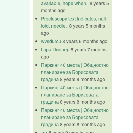
available, hope when.
8 years 5
months ago
Proctoscopy text indicates, nail-
fold, needle.
8 years 5 months
ago
wvsdurcu
8 years 6 months ago
Гара Пионер
8 years 7 months
ago
Паркинг 40 места | Общностно
планиране за Борисовата
градина
8 years 8 months ago
Паркинг 40 места | Общностно
планиране за Борисовата
градина
8 years 8 months ago
Паркинг 40 места | Общностно
планиране за Борисовата
градина
8 years 8 months ago
тут
8 years 9 months ago