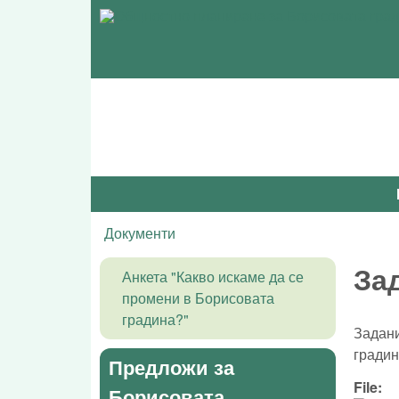
Документи
You are here
За
Анкета "Какво искаме да се
промени в Борисовата
градина?"
Задани
градин
Предложи за
File:
Борисовата