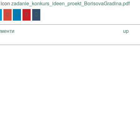
zadanie_konkurs_ideen_proekt_BorisovaGradina.pdf
ументи
up