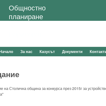
Skip to main content
Общностно
планиране
за
Борисовата
градина
Начало
За нас
Казусът
Документи
Контакт
Main menu
дание
е на Столична община за конкурса през 2015г за устройст
а"