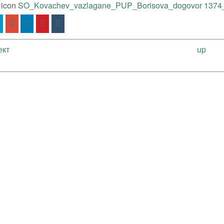
SO_Kovachev_vazlagane_PUP_Borisova_dogovor 1374_
ект
up