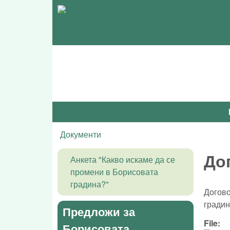
Документи
You are here
До
Анкета "Какво искаме да се
промени в Борисовата
градина?"
Догово
гради
Предложи за
File:
Борисовата