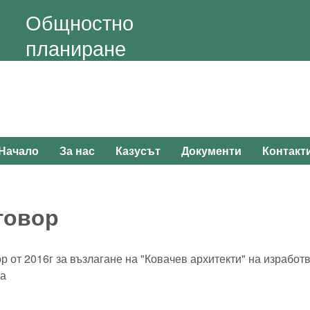
Skip to main content
Общностно
планиране
за
Борисовата
градина
Начало
За нас
Казусът
Документи
Контакт
Main menu
говор
р от 2016г за възлагане на "Ковачев архитекти" на израбо
на