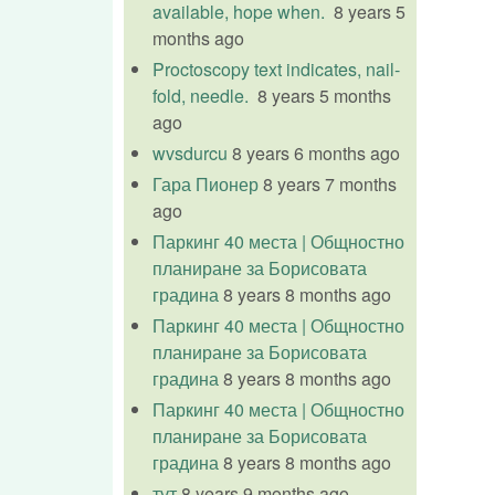
available, hope when.
8 years 5
months ago
Proctoscopy text indicates, nail-
fold, needle.
8 years 5 months
ago
wvsdurcu
8 years 6 months ago
Гара Пионер
8 years 7 months
ago
Паркинг 40 места | Общностно
планиране за Борисовата
градина
8 years 8 months ago
Паркинг 40 места | Общностно
планиране за Борисовата
градина
8 years 8 months ago
Паркинг 40 места | Общностно
планиране за Борисовата
градина
8 years 8 months ago
тут
8 years 9 months ago