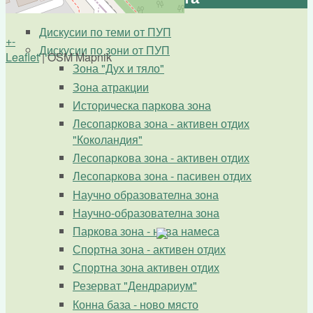
Дискусии по теми от ПУП
+
-
Дискусии по зони от ПУП
Leaflet
| OSM Mapnik
Зона "Дух и тяло"
Зона атракции
Историческа паркова зона
Лесопаркова зона - активен отдих
"Коколандия"
Лесопаркова зона - активен отдих
Лесопаркова зона - пасивен отдих
Научно образователна зона
Научно-образователна зона
Паркова зона - нова намеса
Спортна зона - активен отдих
Спортна зона активен отдих
Резерват "Дендрариум"
Конна база - ново място