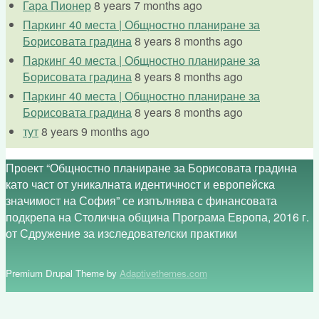
Гара Пионер
8 years 7 months ago
Паркинг 40 места | Общностно планиране за
Борисовата градина
8 years 8 months ago
Паркинг 40 места | Общностно планиране за
Борисовата градина
8 years 8 months ago
Паркинг 40 места | Общностно планиране за
Борисовата градина
8 years 8 months ago
тут
8 years 9 months ago
Проект “Общностно планиране за Борисовата градина
като част от уникалната идентичност и европейска
значимост на София” се изпълнява с финансовата
подкрепа на Столична община Програма Европа, 2016 г.
от Сдружение за изследователски практики
Premium Drupal Theme by
Adaptivethemes.com