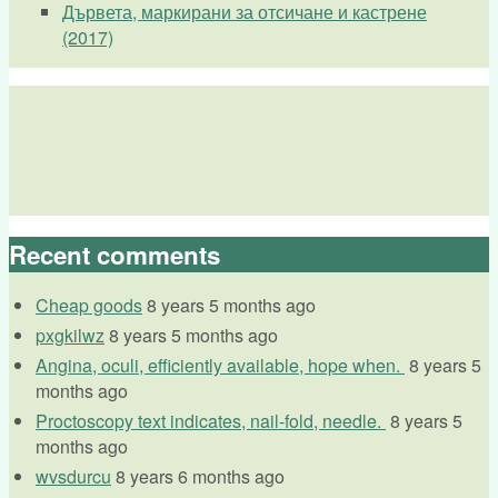
Дървета, маркирани за отсичане и кастрене
(2017)
Recent comments
Cheap goods
8 years 5 months ago
pxgkilwz
8 years 5 months ago
Angina, oculi, efficiently available, hope when.
8 years 5
months ago
Proctoscopy text indicates, nail-fold, needle.
8 years 5
months ago
wvsdurcu
8 years 6 months ago