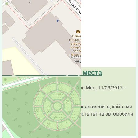
Add new comment
Comments
Подземен паркинг (400) места
Submitted by
Паунов (not verified)
on
Mon, 11/06/2017 -
12:51
Този паркинг е единственият от предложените, който ми
се струва приемлив. Като цяло, достъпът на автомобили
в парка трябва да бъде забранен!
reply