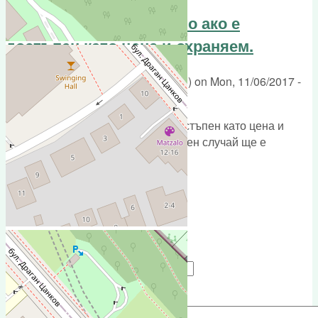
Подземен паркинг - само ако е
достъпен като цена и охраняем.
Submitted by
Борислав (not verified)
on
Mon, 11/06/2017 -
12:51
Подземен паркинг - само ако е достъпен като цена и
охраняем (жива охрана), в противен случай ще е
безмислено харчене на пари.
reply
Add new comment
Your name
e-mail