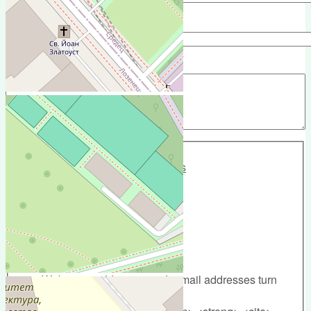
Subject
Comment
*
More information about text formats
Text format
Filtered HTML
Web page addresses and e-mail addresses turn
into links automatically.