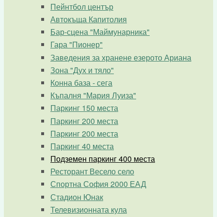
Пейнтбол център
Автокъща Капитолия
Бар-сцена "Маймунарника"
Гара "Пионер"
Заведения за хранене езерото Ариана
Зона "Дух и тяло"
Конна база - сега
Къпалня "Мария Луиза"
Паркинг 150 места
Паркинг 200 места
Паркинг 200 места
Паркинг 40 места
Подземен паркинг 400 места
Ресторант Весело село
Спортна София 2000 ЕАД
Стадион Юнак
Телевизионната кула