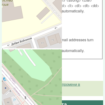
Allowed HTML tags: <a> <em> <strong> <cite>
<blockquote> <code> <ul> <ol> <li> <dl> <dt> <dd>
Lines and paragraphs break automatically.
Plain text
No HTML tags allowed.
Web page addresses and e-mail addresses turn
into links automatically.
Lines and paragraphs break automatically.
Анкета "Какво искаме да се промени в
Борисовата градина?"
Предложи за Борисовата