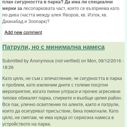
план сигурността в парка? Да има ли специални
мерки за
лесопарковата част, която се възприема като
по-дива (частта между алея Яворов, кв. Изток, кв.
Дианабад и Зоопарк)?
Add new comment
Патрули, но с минимална намеса
Submitted by
Anonymous (not verified)
on
Mon, 09/12/2016 -
18:26
Като цяло, не съм с впечатление, че сигурността в парка
е проблем, като изключим дните с големи посртни
мероприятия, когато пияни ултраси и прочее агресивни
типове обикалят парка, спирките и въобще целия район.
Все пак, улично осветление по алеите, както и патрули,
които да осигуряват присъствие, биха помогнали. Като
цяло, не смятам, че има нужда от сериозна намеса в
устройството на парка.