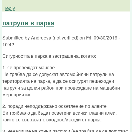
reply
патрули в парка
Submitted by
Andreeva (not verified)
on
Fri, 09/30/2016 -
10:42
Сигурността в парка е застрашена, когато:
1. се провеждат мачове
Не трябва да се допускат автомобилни патрули на
територията на парка, а да се осигурят пешеходни
патрули за целия район при провеждане на мащабни
мероприятия.
2. поради неподдържано осветление по алеите
Би трябвало да бъдат осветени всички главни алеи,
които се свързват с входове/изходи от парка.
3. неналичие на конни патрули (не трябва да се допускат