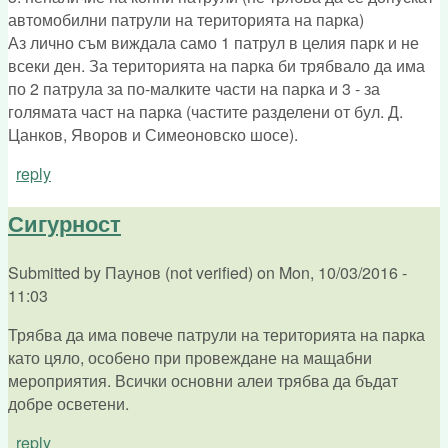
автомобилни патрули на територията на парка)
Аз лично съм виждала само 1 патрул в целия парк и не
всеки ден. За територията на парка би трябвало да има
по 2 патрула за по-малките части на парка и 3 - за
голямата част на парка (частите разделени от бул. Д.
Цанков, Яворов и Симеоновско шосе).
reply
Сигурност
Submitted by
Паунов (not verified)
on
Mon, 10/03/2016 -
11:03
Трябва да има повече патрули на територията на парка
като цяло, особено при провеждане на мащабни
мероприятия. Всички основни алеи трябва да бъдат
добре осветени.
reply