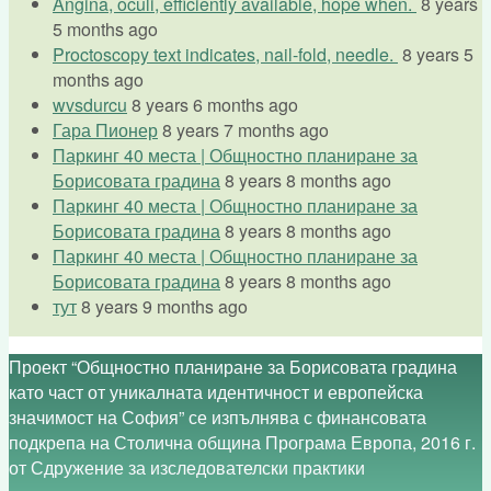
Angina, oculi, efficiently available, hope when.
8 years
5 months ago
Proctoscopy text indicates, nail-fold, needle.
8 years 5
months ago
wvsdurcu
8 years 6 months ago
Гара Пионер
8 years 7 months ago
Паркинг 40 места | Общностно планиране за
Борисовата градина
8 years 8 months ago
Паркинг 40 места | Общностно планиране за
Борисовата градина
8 years 8 months ago
Паркинг 40 места | Общностно планиране за
Борисовата градина
8 years 8 months ago
тут
8 years 9 months ago
Проект “Общностно планиране за Борисовата градина
като част от уникалната идентичност и европейска
значимост на София” се изпълнява с финансовата
подкрепа на Столична община Програма Европа, 2016 г.
от Сдружение за изследователски практики