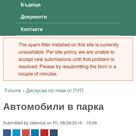
Бъдеще
Документи
Контакти
The spam filter installed on this site is currently
Error message
unavailable. Per site policy, we are unable to
accept new submissions until that problem is
resolved. Please try resubmitting the form in a
couple of minutes.
Forums
»
Дискусии по теми от ПУП
You are here
Автомобили в парка
Submitted by
zeleniza
on
Fri, 08/26/2016 - 19:09