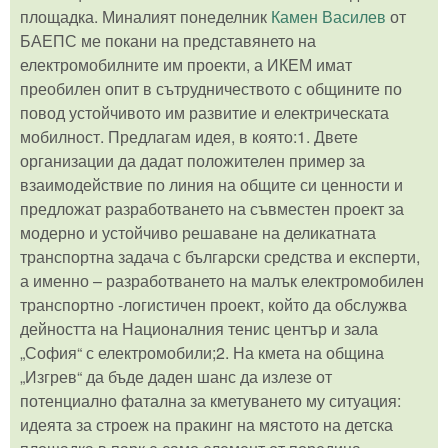
площадка. Миналият понеделник
Камен Василев
от
БАЕПС ме покани на представянето на
електромобилните им проекти, а ИКЕМ имат
преобилен опит в сътрудничеството с общините по
повод устойчивото им развитие и електрическата
мобилност. Предлагам идея, в която:1. Двете
организации да дадат положителен пример за
взаимодействие по линия на общите си ценности и
предложат разработването на съвместен проект за
модерно и устойчиво решаване на деликатната
транспортна задача с български средства и експерти,
а именно – разработването на малък електромобилен
транспортно -логистичен проект, който да обслужва
дейността на Националния тенис център и зала
„София“ с електромобили;2. На кмета на община
„Изгрев“ да бъде даден шанс да излезе от
потенциално фатална за кметуването му ситуация:
идеята за строеж на пракинг на мястото на детска