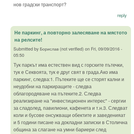
нов градски транспорт?
reply
Не паркинг, а повторно залесяване на мястото
на релсите!
Submitted by
Борислав (not verified)
on
Fri, 09/09/2016 -
05:50
Тук паркът има естествен вид с горските пътечки,
тук е Секвоята, тук е друг свят в града.Ако има
паркинг, следва:1. Пътеките ще се сторят кални и
неудобни на паркиращите - следва
облагородяване на пътеките.2. Следва
реализиране на "инвестиционен интерес" - сергии
за сладолед, павилиони, кафенета и т.н.3. Следват
коли и бусове онсужващи обектите и заведенияат
и 5 години писане на докладни записки в Столична
община за слагане на умни бариери след