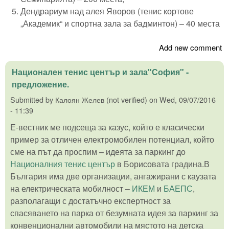
Дендрариум над алея Яворов (тенис кортове
„Академик“ и спортна зала за бадминтон) – 40 места
Add new comment
Национален тенис център и зала"София" -
предложение.
Submitted by
Калоян Желев (not verified)
on
Wed, 09/07/2016
- 11:39
Е-вестник ме подсеща за казус, който е класически
пример за отличен електромобилен потенциал, който
сме на път да проспим – идеята за паркинг до
Националния тенис център
в Борисовата градина.В
България има две организации, ангажирани с каузата
на електрическата мобилност –
ИКЕМ
и
БАЕПС
,
разполагащи с достатъчно експертност за
спасяването на парка от безумната идея за паркинг за
конвенционални автомобили на мястото на детска