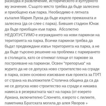
разходка и развлечение, историческото и културното
му значение. Същото място трябва да бъде залесено
и приобщено към парка. Необходимо е лятната
къпалня Мария Луиза да бъде изцяло премахната и
залесена (да се слее с парка). Бившия стадион Юнак
да бъде приобщен към парка. Абсолютно
НЕДОПУСТИМО е изграждането на нови паркинзи на
територията на парка. Всички паркинзи трябва да
бъдат предвиждани извън територията на парка, а не
да бъде търсено решение на проблема с паркирането
в столицата, като се отнемат площи от паркове за
построяване на паркинзи. Освен "препоръка" на
журито да не се допуска ново строителство на сгради
в парка, освен основно изискване към проекта за ПУП
от страна на възложителя Столична община да са да
не се допуска ново строитество на сгради и никаква
намеса в резерватната част на парка (от езерето
Ариана, включително Слончето, езерото с лилиите,
паметника Братската могила до алея Яворов +