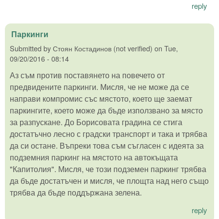
reply
Паркинги
Submitted by
Стоян Костадинов (not verified)
on
Tue,
09/20/2016 - 08:14
Аз съм против поставянето на повечето от
предвидените паркинги. Мисля, че не може да се
направи компромис със мястото, което ще заемат
паркингите, което може да бъде използвано за място
за разпускане. До Борисовата градина се стига
достатъчно лесно с градски транспорт и така и трябва
да си остане. Въпреки това съм съгласен с идеята за
подземния паркинг на мястото на автокъщата
"Капитолия". Мисля, че този подземен паркинг трябва
да бъде достатъчен и мисля, че площта над него също
трябва да бъде поддържана зелена.
reply