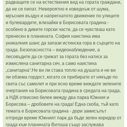
радващите се на естествения вид на гората граждани,
да не се пипат. Невероятно е изведнъж от шума,
мръсния въздух и напрегнатото движение по улиците
и булевардите, влизайки в Борисовата градина -
особено в дивите горски части, да се чувстваш като
пренесен в планината. София наистина има
уникалния шанс да запази истинска гора в сърцето на
града. Безопасността – видеонаблюдение, а
лесовъдите да се грижат за гората без натиск за
измислена санитарна сеч, а само наистина
„санитарна”.Не ви ли става топло на душата и не ви
ли обзема гордост, когато се прибирате от някъде по
света със самолет и при ясно време виждате зелените
очертания на Борисовата градина в средата на града,
а НДК отвисоко белее между два парка Южния и
Борисова – дробовете на града! Една скоба, тъй като
темата е Борисовата градина - дори замисълът
отпреди време Южният парк да бъде зелен коридор от
града към планината Витоша също заслужава