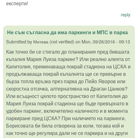
експерти!
reply
Не съм съгласна да има паркинги и МПС в парка
Submitted by
Митева (not verified)
on
Mon, 09/26/2016 - 09:13
Как точно би се стигало до планирания пред бившата
къпалня Мария Луиза паркинг? Или реално алеята от
Капитолия, преминаваща покрай стадиона на ЦСКА и
продължаваща покрай къпалнята ще се превърне в
бърза топла връзка през парка до Пейо Яворов или
скоростна отсечка, алтернативна на Драган Цанков?
Или всъщност цялото пространство от Капитолия до
Мария Луиза покрай стадиона ще бъде превърнато в
удобен паркинг, включително наличното и в момента
паркиране пред ЦСКА? При наличието на паркинги,
Борисовата би била отворена за коли, тогава кой и
как точно ще регулира дали не се паркира и на други