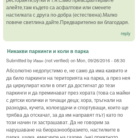
алейте,там където са асфалтови или сменете
настилката с друга по-добра (естествена).Малко
повече светлина дайте.Предварително ви благодаря.
reply
Никакви паркинги и коли в парка
Submitted by
Иван (not verified)
on
Mon, 09/26/2016 - 08:30
Абсолютно недопустимо е, не само да има каквито и
да било паркинги на територията на парка, а през нея
да циркулират коли в опит да достигнат до тези
паркинги и да преминават през хората (това са майки
с детски колички и тичащи деца; хора, тръгнали на
разходка, кучета, колоездачи и спортуващи, които ще
трябва да отскачат, за да им направят път) като по
този начин ги застрашават. Да не говорим за
нарушаване на биоразнообразието, настилките в
парка, шума, емисиите на газове, (не) приятното