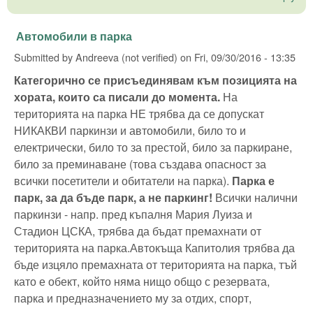
Автомобили в парка
Submitted by
Andreeva (not verified)
on
Fri, 09/30/2016 - 13:35
Категорично се присъединявам към позицията на
хората, които са писали до момента.
На
територията на парка НЕ трябва да се допускат
НИКАКВИ паркинзи и автомобили, било то и
електрически, било то за престой, било за паркиране,
било за преминаване (това създава опасност за
всички посетители и обитатели на парка).
Парка е
парк, за да бъде парк, а не паркинг!
Всички налични
паркинзи - напр. пред къпалня Мария Луиза и
Стадион ЦСКА, трябва да бъдат премахнати от
територията на парка.Автокъща Капитолия трябва да
бъде изцяло премахната от територията на парка, тъй
като е обект, който няма нищо общо с резервата,
парка и предназначението му за отдих, спорт,