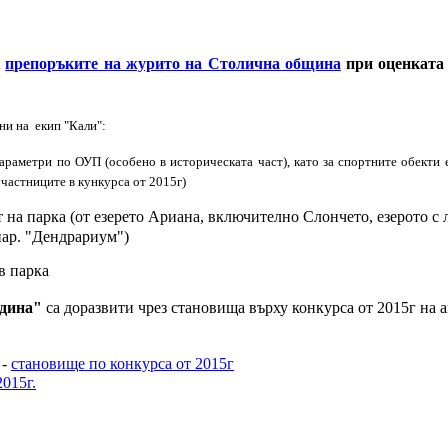
д
препоръките на журито на Столична община
при оценката 
ни на екип "Кали":
раметри по ОУП (особено в историческата част), като за спортните обекти е
участниците в кункурса от 2015г
)
т на парка (от езерето Ариана, включително Слончето, езерото с
нар. "Дендрариум")
в парка
адина"
са доразвити чрез становища върху конкурса от 2015г на
 -
становище по конкурса от 2015г
015г.