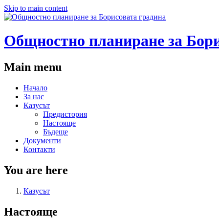
Skip to main content
Общностно планиране за Бори
Main menu
Начало
За нас
Казусът
Предистория
Настояще
Бъдеще
Документи
Контакти
You are here
Казусът
Настояще