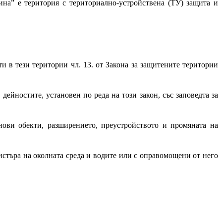
на” е територия с териториално-устройствена (ТУ) защита и
и в тези територии чл. 13. от Закона за защитените територии
ейностите, установен по реда на този закон, със заповедта за
нови обекти, разширението, преустройството и промяната на
нистъра на околната среда и водите или с оправомощени от него