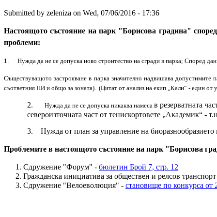
Submitted by
zeleniza
on
Wed, 07/06/2016 - 17:36
Настоящото състояние на парк "Борисова градина" споре
проблеми:
1. Нужда да не се допуска ново строитество на сгради в парка; Според дан
Съществуващото застрояване в парка значително надвишава допустимите па
съответния ПИ и общо за зоната). (Цитат от анализ на екип „Кали“ -
един от 
2.
в резерватната час
Нужда да не се допуска никаква намеса
североизточната част от тенискортовете „Академик“ - т.
3. Нужда от план за управление на биоразнообразието 
Проблемите в настоящото състояние на парк "Борисова гр
Сдружение "Форум" -
бюлетин Брой 7, стр. 12
Гражданска инициатива за обществен и
релсов
транспорт
Сдружение "Велоеволюция" -
становище по конкурса от 2