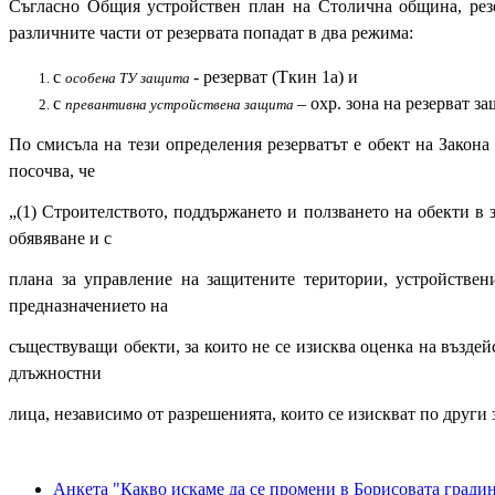
Съгласно Общия устройствен план на Столична община, резе
различните части от резервата попадат в два режима:
с
- резерват (Ткин 1а) и
особена ТУ защита
с
– охр. зона на резерват з
превантивна устройствена защита
По смисъла на тези определения резерватът е обект на Закона
посочва, че
„(1) Строителството, поддържането и ползването на обекти в 
обявяване и с
плана за управление на защитените територии, устройствен
предназначението на
съществуващи обекти, за които не се изисква оценка на въздей
длъжностни
лица, независимо от разрешенията, които се изискват по други
Анкета "Какво искаме да се промени в Борисовата гради