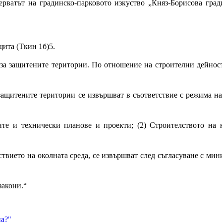
рватът на градинско-парковото изкуство „Княз-Борисова гради
ащита (Ткин 1б)5.
 за защитените територии. По отношение на строителни дейност
защитените територии се извършват в съответствие с режима на д
ите и технически планове и проекти; (2) Строителството на 
ствието на околната среда, се извършват след съгласуване с ми
 закони.“
на?"