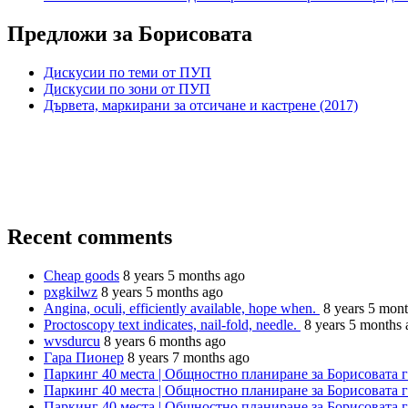
Предложи за Борисовата
Дискусии по теми от ПУП
Дискусии по зони от ПУП
Дървета, маркирани за отсичане и кастрене (2017)
Recent comments
Cheap goods
8 years 5 months ago
pxgkilwz
8 years 5 months ago
Angina, oculi, efficiently available, hope when.
8 years 5 mon
Proctoscopy text indicates, nail-fold, needle.
8 years 5 months 
wvsdurcu
8 years 6 months ago
Гара Пионер
8 years 7 months ago
Паркинг 40 места | Общностно планиране за Борисовата 
Паркинг 40 места | Общностно планиране за Борисовата 
Паркинг 40 места | Общностно планиране за Борисовата 