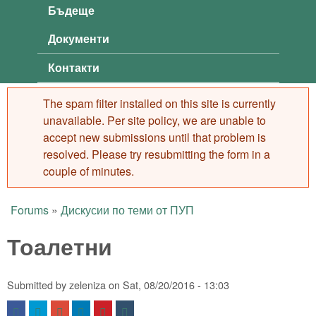
Бъдеще
Документи
Контакти
The spam filter installed on this site is currently
Error message
unavailable. Per site policy, we are unable to
accept new submissions until that problem is
resolved. Please try resubmitting the form in a
couple of minutes.
Forums
»
Дискусии по теми от ПУП
You are here
Тоалетни
Submitted by
zeleniza
on
Sat, 08/20/2016 - 13:03