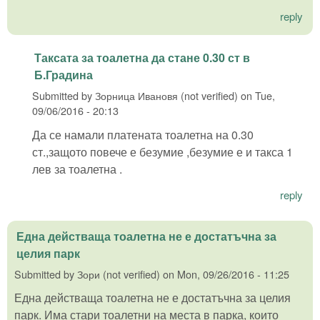
reply
Таксата за тоалетна да стане 0.30 ст в
Б.Градина
Submitted by
Зорница Ивановя (not verified)
on
Tue,
09/06/2016 - 20:13
Да се намали платената тоалетна на 0.30
ст.,защото повече е безумие ,безумие е и такса 1
лев за тоалетна .
reply
Една действаща тоалетна не е достатъчна за
целия парк
Submitted by
Зори (not verified)
on
Mon, 09/26/2016 - 11:25
Една действаща тоалетна не е достатъчна за целия
парк. Има стари тоалетни на места в парка, които