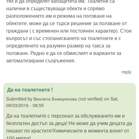
тях и да определят капацитета им. Тоалетни са
налични в съществуващи обекти и спрямо
разположението им и режима на ползване на
обектите, може да се търси решение за ползване от
граждани ( с временен или постоянен характер). Стои
въпросът и със стопанисването на тоалетните и с
определянето на разумен размер на такса за
ползване. Редно е да се обмислият и варианти за
автоматизирани съоръжения.
reply
Да на тоалетните !
Submitted by
Виолета Божерянова (not verified)
on
Sat,
09/03/2016 - 08:55
Да на тоалетните с персонал за обслужването им и
безплатен достъп за деца! Не може да учим децата да
пишкат по храстите!Химическите в момента вонят от
100 метра!