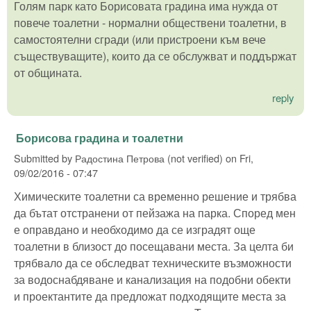
Голям парк като Борисовата градина има нужда от
повече тоалетни - нормални обществени тоалетни, в
самостоятелни сгради (или пристроени към вече
съществуващите), които да се обслужват и поддържат
от общината.
reply
Борисова градина и тоалетни
Submitted by
Радостина Петрова (not verified)
on
Fri,
09/02/2016 - 07:47
Химическите тоалетни са временно решение и трябва
да бътат отстранени от пейзажа на парка. Според мен
е оправдано и необходимо да се изградят още
тоалетни в близост до посещавани места. За целта би
трябвало да се обследват техническите възможности
за водоснабдяване и канализация на подобни обекти
и проектантите да предложат подходящите места за