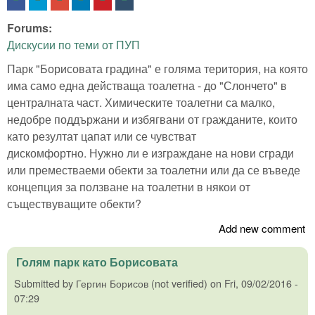
Forums:
Дискусии по теми от ПУП
Парк "Борисовата градина" е голяма територия, на която
има само една действаща тоалетна - до "Слончето" в
централната част. Химическите тоалетни са малко,
недобре поддържани и избягвани от гражданите, които
като резултат цапат или се чувстват
дискомфортно. Нужно ли е изграждане на нови сгради
или преместваеми обекти за тоалетни или да се въведе
концепция за ползване на тоалетни в някои от
съществуващите обекти?
Add new comment
Голям парк като Борисовата
Submitted by
Гергин Борисов (not verified)
on
Fri, 09/02/2016 -
07:29