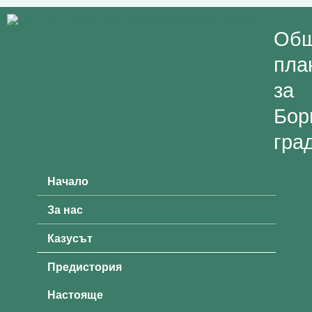
Skip to main content
Общ
пла
за
Бор
гра
Начало
Main menu
За нас
Казусът
Предистория
Настояще