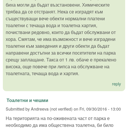
биха могли да бъдат възстановени. Химическите
трябва да се отстранят. Нека се изградят към
съществуващи вече обекти нормални платени
тоалетни с течаща вода и тоалетна хартия,
почиствани редовно, които да бъдат обслужвани от
хора. Смятам, че има възможност и вече изградени
тоалетни към заведения и други обекти да бъдат
направени достъпни за всички посетители на парка
срещу заплащане. Такса от 1 лв. обаче е прекалено
висока, още повече при липса на обслужване на
тоалетната, течаща вода и хартия.
reply
Тоалетни и чешми
Submitted by
Andreeva (not verified)
on
Fri, 09/30/2016 - 13:00
На територията на по-оживената част от парка е
необходимо да има обществена тоалетна, би било