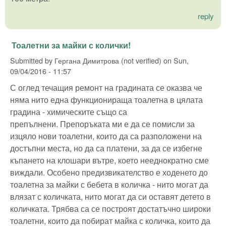
reply
Тоалетни за майки с колички!
Submitted by
Гергана Димитрова (not verified)
on
Sun,
09/04/2016 - 11:57
С оглед течащия ремонт на градината се оказва че
няма нито една функционираща тоалетна в цялата
градина - химическите също са
препълнени. Препоръката ми е да се помисли за
изцяло нови тоалетни, които да са разположени на
достъпни места, но да са платени, за да се избегне
къпането на клошари вътре, което нееднократно сме
виждали. Особено предизвикателство е ходенето до
тоалетна за майки с бебета в количка - нито могат да
влязат с количката, нито могат да си оставят детето в
количката. Трябва са се построят достатъчно широки
тоалетни, които да побират майка с количка, които да