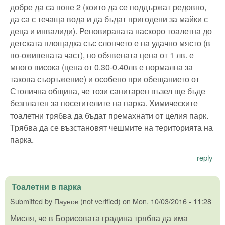
добре да са поне 2 (които да се поддържат редовно,
да са с течаща вода и да бъдат пригодени за майки с
деца и инвалиди). Реновираната наскоро тоалетна до
детската площадка със слончето е на удачно място (в
по-оживената част), но обявената цена от 1 лв. е
много висока (цена от 0.30-0.40лв е нормална за
такова съоръжение) и особено при обещанието от
Столична община, че този санитарен възел ще бъде
безплатен за посетителите на парка. Химическите
тоалетни трябва да бъдат премахнати от целия парк.
Трябва да се възстановят чешмите на територията на
парка.
reply
Тоалетни в парка
Submitted by
Паунов (not verified)
on
Mon, 10/03/2016 - 11:28
Мисля, че в Борисовата градина трябва да има