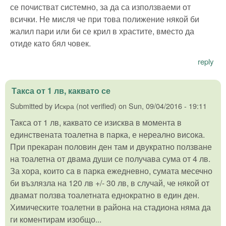
се почистват системно, за да са използваеми от
всички. Не мисля че при това полижение някой би
жалил пари или би се крил в храстите, вместо да
отиде като бял човек.
reply
Такса от 1 лв, каквато се
Submitted by
Искра (not verified)
on
Sun, 09/04/2016 - 19:11
Такса от 1 лв, каквато се изисква в момента в
единствената тоалетна в парка, е нереално висока.
При прекаран половин ден там и двукратно ползване
на тоалетна от двама души се получава сума от 4 лв.
За хора, които са в парка ежедневно, сумата месечно
би възлязла на 120 лв +/- 30 лв, в случай, че някой от
двамат ползва тоалетната еднократно в един ден.
Химическите тоалетни в района на стадиона няма да
ги коментирам изобщо...