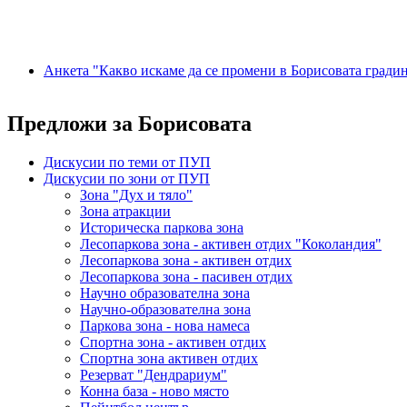
Анкета "Какво искаме да се промени в Борисовата гради
Предложи за Борисовата
Дискусии по теми от ПУП
Дискусии по зони от ПУП
Зона "Дух и тяло"
Зона атракции
Историческа паркова зона
Лесопаркова зона - активен отдих "Коколандия"
Лесопаркова зона - активен отдих
Лесопаркова зона - пасивен отдих
Научно образователна зона
Научно-образователна зона
Паркова зона - нова намеса
Спортна зона - активен отдих
Спортна зона активен отдих
Резерват "Дендрариум"
Конна база - ново място