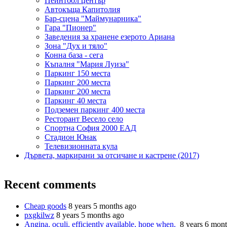
Пейнтбол център
Автокъща Капитолия
Бар-сцена "Маймунарника"
Гара "Пионер"
Заведения за хранене езерото Ариана
Зона "Дух и тяло"
Конна база - сега
Къпалня "Мария Луиза"
Паркинг 150 места
Паркинг 200 места
Паркинг 200 места
Паркинг 40 места
Подземен паркинг 400 места
Ресторант Весело село
Спортна София 2000 ЕАД
Стадион Юнак
Телевизионната кула
Дървета, маркирани за отсичане и кастрене (2017)
Recent comments
Cheap goods
8 years 5 months ago
pxgkilwz
8 years 5 months ago
Angina, oculi, efficiently available, hope when.
8 years 6 mon