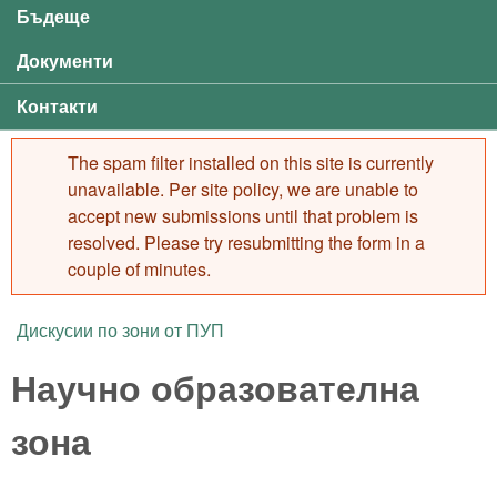
Бъдеще
Документи
Контакти
The spam filter installed on this site is currently
Error message
unavailable. Per site policy, we are unable to
accept new submissions until that problem is
resolved. Please try resubmitting the form in a
couple of minutes.
Дискусии по зони от ПУП
You are here
Научно образователна
зона