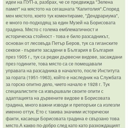
идеи на ПУП-а, разбрах, че се предвижда "Зелена
памет" на мястото на сегашната "Капитолия".Според
мен мястото, което тук коментираме, "Дендрариума",
е много по-подходящ за един Музей на Борисовата
градина. Място с голема емблематичност и
историческа стойност - това е било разсадникът,
основан от лесовъда Петър Беров, тук са гиганските
секвои - първите засадени в България в България
през 1905 г., тук са редки дървесни видове, засаждани
през годините, това място са се помещавали
управата на разсадника в началото, после Института
за гората (1951-1963), който е наследник на Службата
за горско опитно дело, чието начало е 1928 г. Тук
специалистите са извършвали своите опити с
адаптацията на дървените видове в Борисовата
градина, много важни изводи и препоръки са излезли
именно оттук. Ето с такива значими исторически
факти, касаещи Борисовата градина е свързано това
място.А какво по-добро след като като разхождащият