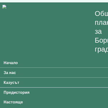
Skip to main content
Общ
пла
за
Бор
гра
Начало
Main menu
За нас
Казусът
Предистория
Настояще