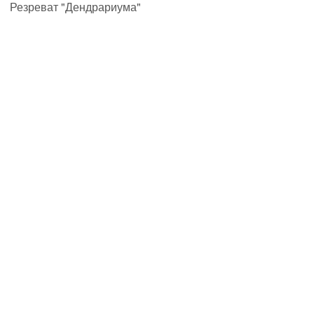
Резреват "Дендрариума"