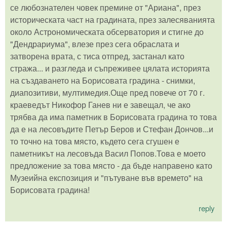
се любознателен човек премине от "Ариана", през
историческата част на градината, през залесяванията
около Астрономическата обсерватория и стигне до
"Дендрариума", влезе през сега обраслата и
затворена врата, с тиса отпред, застанал като
стража... и разгледа и съпреживее цялата историята
на създаването на Борисовата градина - снимки,
диапозитиви, мултимедия.Още пред повече от 70 г.
краеведът Никофор Ганев ни е завещал, че ако
трябва да има паметник в Борисовата градина то това
да е на лесовъдите Петър Беров и Стефан Дончов...и
то точно на това място, където сега сгушен е
паметникът на лесовъда Васил Попов.Това е моето
предложение за това място - да бъде направено като
Музеийна експозиция и "пътуване във времето" на
Борисовата градина!
reply