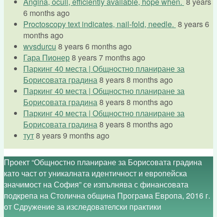
Angina, oculi, efficiently available, hope when.
8 years
6 months ago
Proctoscopy text indicates, nail-fold, needle.
8 years 6
months ago
wvsdurcu
8 years 6 months ago
Гара Пионер
8 years 7 months ago
Паркинг 40 места | Общностно планиране за
Борисовата градина
8 years 8 months ago
Паркинг 40 места | Общностно планиране за
Борисовата градина
8 years 8 months ago
Паркинг 40 места | Общностно планиране за
Борисовата градина
8 years 8 months ago
тут
8 years 9 months ago
Проект “Общностно планиране за Борисовата градина
като част от уникалната идентичност и европейска
значимост на София” се изпълнява с финансовата
подкрепа на Столична община Програма Европа, 2016 г.
от Сдружение за изследователски практики