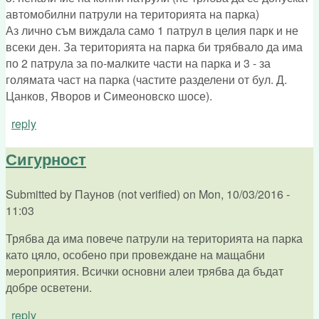
автомобилни патрули на територията на парка)
Аз лично съм виждала само 1 патрул в целия парк и не
всеки ден. За територията на парка би трябвало да има
по 2 патрула за по-малките части на парка и 3 - за
голямата част на парка (частите разделени от бул. Д.
Цанков, Яворов и Симеоновско шосе).
reply
Сигурност
Submitted by
Паунов (not verified)
on
Mon, 10/03/2016 -
11:03
Трябва да има повече патрули на територията на парка
като цяло, особено при провеждане на мащабни
мероприятия. Всички основни алеи трябва да бъдат
добре осветени.
reply