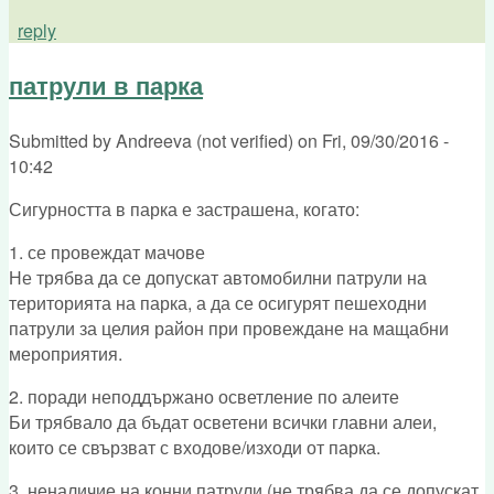
reply
патрули в парка
Submitted by
Andreeva (not verified)
on
Fri, 09/30/2016 -
10:42
Сигурността в парка е застрашена, когато:
1. се провеждат мачове
Не трябва да се допускат автомобилни патрули на
територията на парка, а да се осигурят пешеходни
патрули за целия район при провеждане на мащабни
мероприятия.
2. поради неподдържано осветление по алеите
Би трябвало да бъдат осветени всички главни алеи,
които се свързват с входове/изходи от парка.
3. неналичие на конни патрули (не трябва да се допускат