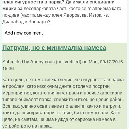
план сигурността в парка? Да има ли специални
мерки за
лесопарковата част, която се възприема като
по-дива (частта между алея Яворов, кв. Изток, кв.
Дианабад и Зоопарк)?
Add new comment
Патрули, но с минимална намеса
Submitted by
Anonymous (not verified)
on
Mon, 09/12/2016 -
18:26
Като цяло, не съм с впечатление, че сигурността в парка
е проблем, като изключим дните с големи посртни
мероприятия, когато пияни ултраси и прочее агресивни
типове обикалят парка, спирките и въобще целия район.
Все пак, улично осветление по алеите, както и патрули,
които да осигуряват присъствие, биха помогнали. Като
цяло, не смятам, че има нужда от сериозна намеса в
устройството на парка.