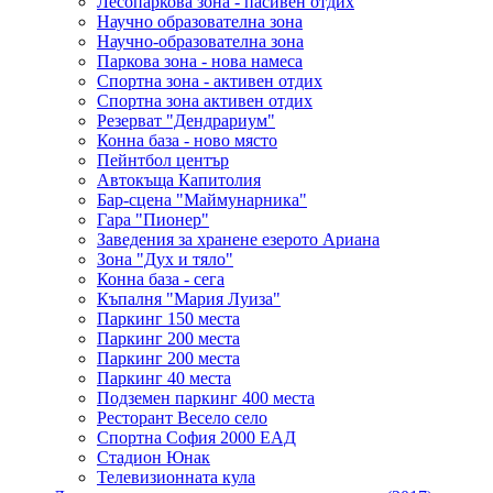
Лесопаркова зона - пасивен отдих
Научно образователна зона
Научно-образователна зона
Паркова зона - нова намеса
Спортна зона - активен отдих
Спортна зона активен отдих
Резерват "Дендрариум"
Конна база - ново място
Пейнтбол център
Автокъща Капитолия
Бар-сцена "Маймунарника"
Гара "Пионер"
Заведения за хранене езерото Ариана
Зона "Дух и тяло"
Конна база - сега
Къпалня "Мария Луиза"
Паркинг 150 места
Паркинг 200 места
Паркинг 200 места
Паркинг 40 места
Подземен паркинг 400 места
Ресторант Весело село
Спортна София 2000 ЕАД
Стадион Юнак
Телевизионната кула