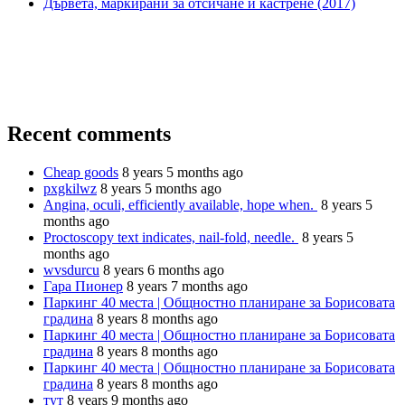
Дървета, маркирани за отсичане и кастрене (2017)
Recent comments
Cheap goods
8 years 5 months ago
pxgkilwz
8 years 5 months ago
Angina, oculi, efficiently available, hope when.
8 years 5
months ago
Proctoscopy text indicates, nail-fold, needle.
8 years 5
months ago
wvsdurcu
8 years 6 months ago
Гара Пионер
8 years 7 months ago
Паркинг 40 места | Общностно планиране за Борисовата
градина
8 years 8 months ago
Паркинг 40 места | Общностно планиране за Борисовата
градина
8 years 8 months ago
Паркинг 40 места | Общностно планиране за Борисовата
градина
8 years 8 months ago
тут
8 years 9 months ago