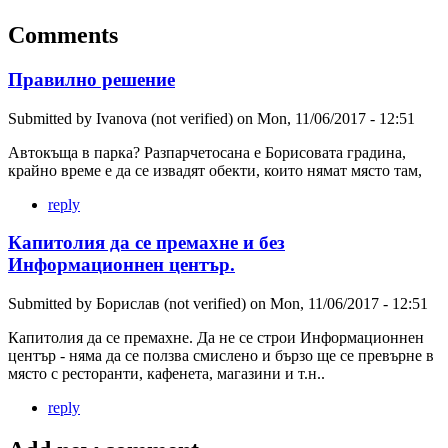
Comments
Правилно решение
Submitted by
Ivanova (not verified)
on
Mon, 11/06/2017 - 12:51
Автокъща в парка? Разпарчетосана е Борисовата градина,
крайно време е да се извадят обекти, които нямат място там,
reply
Капитолия да се премахне и без
Информационнен център.
Submitted by
Борислав (not verified)
on
Mon, 11/06/2017 - 12:51
Капитолия да се премахне. Да не се строи Информационнен
център - няма да се ползва смислено и бързо ще се превърне в
място с ресторанти, кафенета, магазини и т.н..
reply