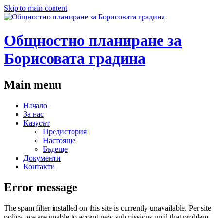
Skip to main content
Общностно планиране за
Борисовата градина
Main menu
Начало
За нас
Казусът
Предистория
Настояще
Бъдеще
Документи
Контакти
Error message
The spam filter installed on this site is currently unavailable. Per site
policy, we are unable to accept new submissions until that problem