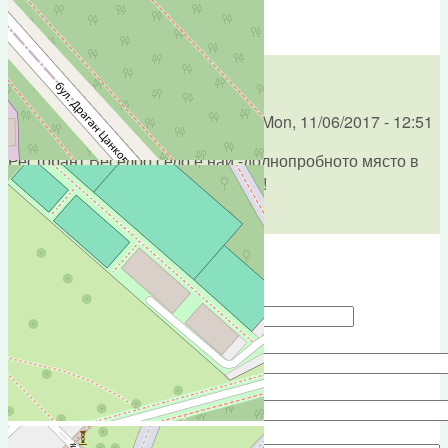
reply
Весело село
Submitted by
Боби (not verified)
on
Mon, 11/06/2017 - 12:51
Ресторант Веселоо село е най -долнопробното място в
София, премахнете го най-накрая!
reply
Add new comment
Your name
e-mail
Subject
Comment
*