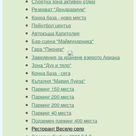
Спортна зона активен отдих
Резерват "Дендрариум"
Конна база - ново място
Пейнтбол център
Автокъща Капитолия
Бар-сцена "Маймунарника"
Гара "Пионер"
Заведения за хранене езерото Ариана
Зона "Дух и тяло"
Конна база - сега
Къпалня "Мария Луиза"
Паркинг 150 места
Паркинг 200 места
Паркинг 200 места
Паркинг 40 места
Подземен паркинг 400 места
Ресторант Весело село