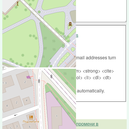
More information about text formats
Text format
Web page addresses and e-mail addresses turn
into links automatically.
Allowed HTML tags: <a> <em> <strong> <cite>
<blockquote> <code> <ul> <ol> <li> <dl> <dt>
<dd>
Lines and paragraphs break automatically.
Анкета "Какво искаме да се промени в