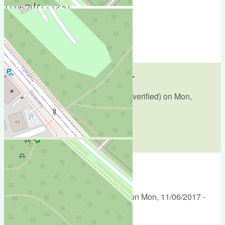
11/06/2017 - 12:51
ДА! просто парк!
reply
Да се върне към парка!
Submitted by
Атина Мавридис (not verified)
on
Mon,
11/06/2017 - 12:51
Да се върне към парка!
reply
Категорично "ЗА"!
Submitted by
Аноним (not verified)
on
Mon, 11/06/2017 -
12:51