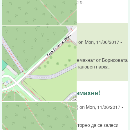
Нека си остане парк на негово място.
reply
Ресторант Весело село
Submitted by
Andreeva (not verified)
on
Mon, 11/06/2017 -
12:51
Ресторант Весело село да бъде премахнат от Борисовата
градина и на мястото да бъде възстановен парка.
reply
Веселото село да се премахне!
Submitted by
Борислав (not verified)
on
Mon, 11/06/2017 -
12:51
Веселото село да се премахне повторно да се залеси!