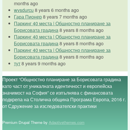
months ago
wvsdurcu
8 years 6 months ago
Гара Пионер
8 years 7 months ago
Паркинг 40 места | Общностно планиране за
Борисовата градина
8 years 8 months ago
Паркинг 40 места | Общностно планиране за
Борисовата градина
8 years 8 months ago
Паркинг 40 места | Общностно планиране за
Борисовата градина
8 years 8 months ago
тут
8 years 9 months ago
Проект “Общностно планиране за Борисовата градина
като част от уникалната идентичност и европейска
значимост на София” се изпълнява с финансовата
подкрепа на Столична община Програма Европа, 2016 г.
от Сдружение за изследователски практики
Premium Drupal Theme by
Adaptivethemes.com