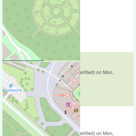
Add new comment
Comments
Весело село
Submitted by
Aсен Найденов (not verified)
on
Mon,
11/06/2017 - 12:51
ДА! просто парк!
reply
Весело село
Submitted by
Aсен Найденов (not verified)
on
Mon,