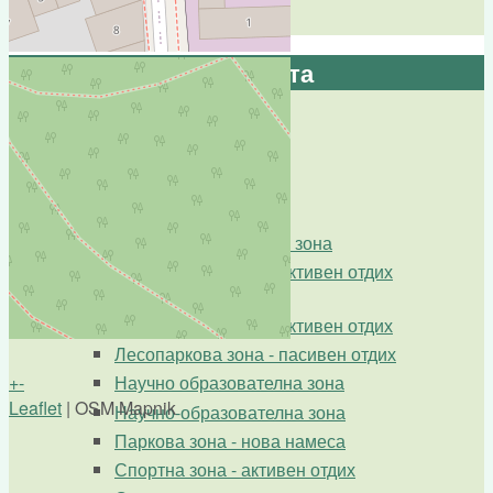
Борисовата градина?"
Предложи за Борисовата
Дискусии по теми от ПУП
Дискусии по зони от ПУП
Зона "Дух и тяло"
Зона атракции
Историческа паркова зона
Лесопаркова зона - активен отдих
"Коколандия"
Лесопаркова зона - активен отдих
Лесопаркова зона - пасивен отдих
+
-
Научно образователна зона
Leaflet
| OSM Mapnik
Научно-образователна зона
Паркова зона - нова намеса
Спортна зона - активен отдих