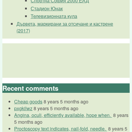
Спортна София 2000 ЕАД
Стадион Юнак
Телевизионната кула
Дървета, маркирани за отсичане и кастрене
(2017)
Recent comments
Cheap goods
8 years 5 months ago
pxgkilwz
8 years 5 months ago
Angina, oculi, efficiently available, hope when.
8 years
5 months ago
Proctoscopy text indicates, nail-fold, needle.
8 years 5