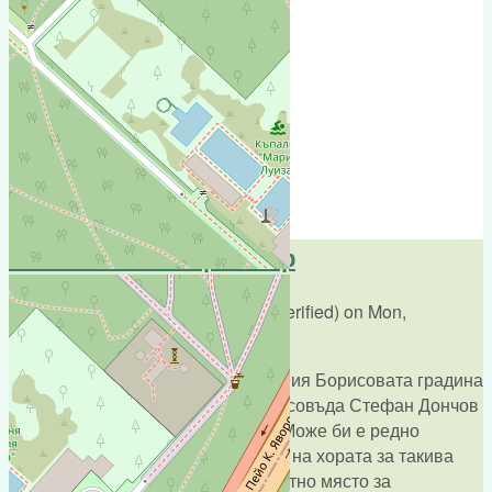
Add new comment
Comments
Залесяване с черен бор
Submitted by
Евгени Цавков (not verified)
on
Mon,
11/06/2017 - 12:51
Това е едно от първите залесявания Борисовата градина
в края на 19 век, извършено от лесовъда Стефан Дончов
като софийски горски инспектор. Може би е редно
информирането по някакъв начин на хората за такива
хора като него, създали такова уютно място за