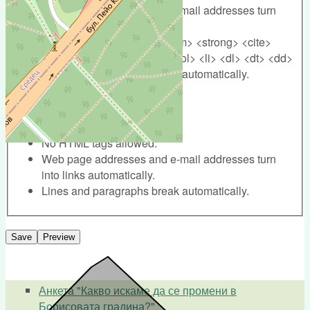
Web page addresses and e-mail addresses turn
into links automatically.
Allowed HTML tags: <a> <em> <strong> <cite>
<blockquote> <code> <ul> <ol> <li> <dl> <dt> <dd>
Lines and paragraphs break automatically.
Plain text
No HTML tags allowed.
Web page addresses and e-mail addresses turn
into links automatically.
Lines and paragraphs break automatically.
Анкета "Какво искаме да се промени в
Борисовата градина?"