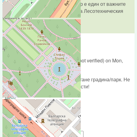
отдих.Това залесяване с черен бор е един от важните
обекти, посещавани от студенти на Лесотехническия
университет!
reply
Мнение
Submitted by
Живко, Костадинов (not verified)
on
Mon,
11/06/2017 - 12:51
Борисовата градина,трябва да остане градина/парк. Не
конюшна,паркинг,мол и още глупости!
reply
Add new comment
Your name