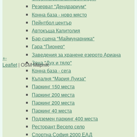
Резерват "Дендрариум"
Конна база - ново място
Пейнтбол център
Автокъща Капитолия
Бар-сцена "Маймунарника"
Гара "Пионер"
Заведения за хранене езерото Ариана
+
-
Зона "Дух и тяло"
Leaflet
| OSM Mapnik
Конна база - сега
Къпалня "Мария Луиза"
Паркинг 150 места
Паркинг 200 места
Паркинг 200 места
Паркинг 40 места
Подземен паркинг 400 места
Ресторант Весело село
Спортна София 2000 ЕАД