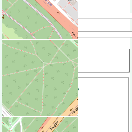
e-mail
Subject
Comment
*
More information about text formats
Text format
Filtered HTML