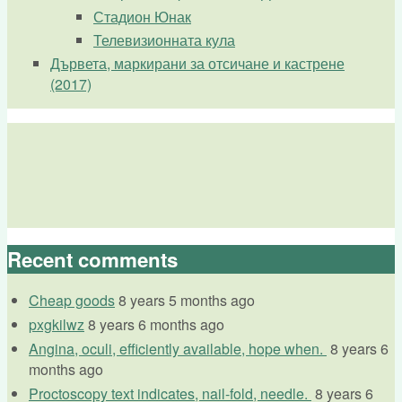
Стадион Юнак
Телевизионната кула
Дървета, маркирани за отсичане и кастрене
(2017)
Recent comments
Cheap goods
8 years 5 months ago
pxgkilwz
8 years 6 months ago
Angina, oculi, efficiently available, hope when.
8 years 6
months ago
Proctoscopy text indicates, nail-fold, needle.
8 years 6