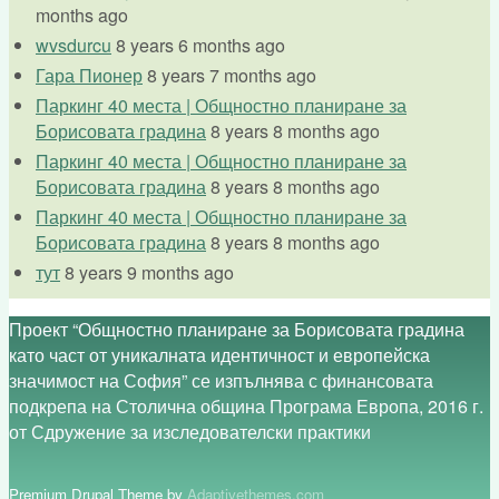
months ago
wvsdurcu
8 years 6 months ago
Гара Пионер
8 years 7 months ago
Паркинг 40 места | Общностно планиране за
Борисовата градина
8 years 8 months ago
Паркинг 40 места | Общностно планиране за
Борисовата градина
8 years 8 months ago
Паркинг 40 места | Общностно планиране за
Борисовата градина
8 years 8 months ago
тут
8 years 9 months ago
Проект “Общностно планиране за Борисовата градина
като част от уникалната идентичност и европейска
значимост на София” се изпълнява с финансовата
подкрепа на Столична община Програма Европа, 2016 г.
от Сдружение за изследователски практики
Premium Drupal Theme by
Adaptivethemes.com